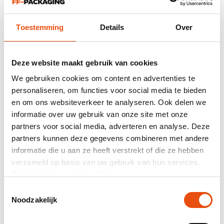
le délai de livraison vous pouvez choisir entre une livraison
urgente en 1-5 jours ouvrables, une livraison express en 5-
Toestemming
Details
Over
10 jours ouvrables ou une livraison standard en 10 -15 jours
ouvrables.
Boîtes cadeaux faites sur-mesure
Deze website maakt gebruik van cookies
Vous recherchez des dimensions différentes, d’autres
We gebruiken cookies om content en advertenties te
tirages, ou bien vous cherchez une impression spéciale
personaliseren, om functies voor social media te bieden
qui ne peut pas être réalisée avec sérigraphie ou
en om ons websiteverkeer te analyseren. Ook delen we
impression numérique ? Aucun problème !
Nous pouvons produire ces emballages cadeaux en sur-
informatie over uw gebruik van onze site met onze
mesure à partir de
500 pièces.
partners voor social media, adverteren en analyse. Deze
partners kunnen deze gegevens combineren met andere
Echantillon gratuit
informatie die u aan ze heeft verstrekt of die ze hebben
Curieux de l'aspect et de la matière de ces coffrets
verzameld op basis van uw gebruik van hun services.
cadeaux magnétiques ? N’hésitez pas à demander
Bekijk hier de
cookiemelding
.
un
échantillon gratuit.
Toestemmingsselectie
Noodzakelijk