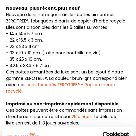
Nouveau, plus récent, plus neuf
Nouveau dans notre gamme, les boîtes aimantées
ZEROTREE®, fabriquées à partir de papier d'herbe recyclé.
Elles sont disponibles dans les 5 tailles suivantes :
- 14 x 14 x 5.7 cm.
- 22 x 16.5 x 3 cm.
- 23 x 23 x 11 cm.
- 33 x 10 x 10 cm. (taille pour bouteille de vin)
- 35 x 25 x 10 cm.
- 42.5 x 33.3 x 9.7 cm.
Ces boîtes aimantées de luxe sont un bel ajout à notre
gamme ZEROTREE®. La couleur brun-gris correspond bien
avec nos
sacs torsadés ZEROTREE® - Papier d'herbe
recyclé.
Imprimé ou non-imprimé rapidement disponible
Ces boîtes peuvent être commandés sans impression
directement sur notre site par
25 pièces.
Le délai de
livraison est de 1-3 jours ouvrables.
Il est également possible d'imprimer ces boîtes à rabat
ZEROTREE® en sérigraphie ou impression numérique. Pour