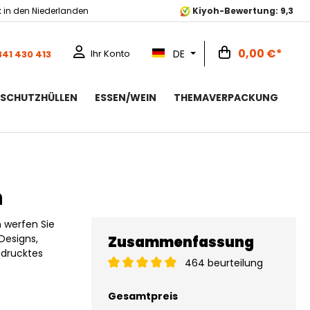
k
in den Niederlanden
Kiyoh-Bewertung: 9,3
0,00 €*
DE
Ihr Konto
341 430 413
RSCHUTZHÜLLEN
ESSEN/WEIN
THEMAVERPACKUNG
n
n werfen Sie
Designs,
Zusammenfassung
edrucktes
464 beurteilung
Gesamtpreis