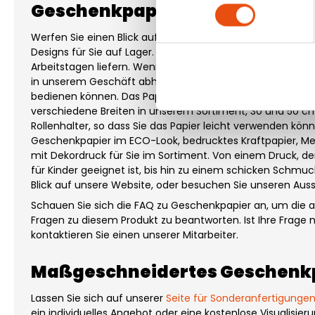
Geschenkpapier - Märchenhaft
Werfen Sie einen Blick auf unser Geschenkpapier. Wir hab
Designs für Sie auf Lager. Wir können Ihnen diese Arbeit in
Arbeitstagen liefern. Wenn Sie es noch am selben Tag be
in unserem Geschäft abholen. Wir haben alle Papiere auf L
bedienen können. Das Papier ist auf Rollen zu je 200 m erh
verschiedene Breiten in unserem Sortiment, 30 und 50 cm.
Rollenhalter, so dass Sie das Papier leicht verwenden kön
Geschenkpapier im ECO-Look, bedrucktes Kraftpapier, Met
mit Dekordruck für Sie im Sortiment. Von einem Druck, d
für Kinder geeignet ist, bis hin zu einem schicken Schmu
Blick auf unsere Website, oder besuchen Sie unseren Aus
Schauen Sie sich die FAQ zu Geschenkpapier an, um die 
Fragen zu diesem Produkt zu beantworten. Ist Ihre Frage n
kontaktieren Sie einen unserer Mitarbeiter.
Maßgeschneidertes Geschenk
Lassen Sie sich auf unserer
Seite für Sonderanfertigunge
ein individuelles Angebot oder eine kostenlose Visualisie