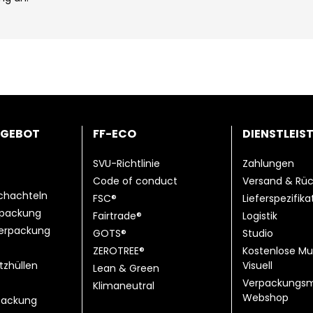
NGEBOT
FF-ECO
DIENSTLEIS
SVU-Richtlinie
Zahlungen
Code of conduct
Versand & Rü
chachteln
FSC®
Lieferspezifik
rpackung
Fairtrade®
Logistik
erpackung
GOTS®
Studio
ZEROTREE®
Kostenlose Mu
tzhüllen
Visuell
Lean & Green
Verpackungsm
Klimaneutral
Webshop
ackung