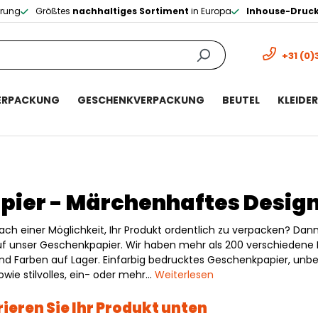
erung
Größtes
nachhaltiges Sortiment
in Europa
Inhouse-Druc
+31 (0)
ERPACKUNG
GESCHENKVERPACKUNG
BEUTEL
KLEIDE
pier - Märchenhaftes Desig
ach einer Möglichkeit, Ihr Produkt ordentlich zu verpacken? Dan
auf unser Geschenkpapier. Wir haben mehr als 200 verschiedene 
und Farben auf Lager. Einfarbig bedrucktes Geschenkpapier, unb
owie stilvolles, ein- oder mehr…
Weiterlesen
ieren Sie Ihr Produkt unten