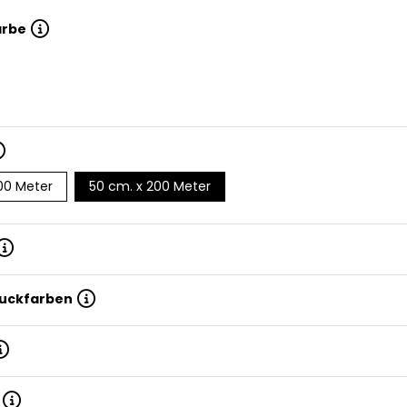
arbe
00 Meter
50 cm. x 200 Meter
ruckfarben