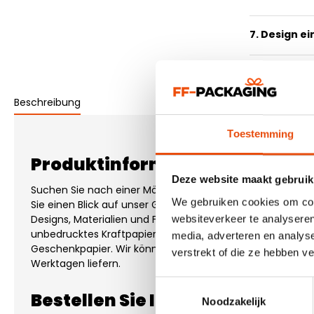
7. Design e
Beschreibung
Toestemming
Produktinformationen "Beschi
Deze website maakt gebruik
Suchen Sie nach einer Möglichkeit, Ihr Produkt ordentlic
We gebruiken cookies om cont
Sie einen Blick auf unser Geschenkpapier. Wir haben meh
Designs, Materialien und Farben auf Lager. Einfarbig bed
websiteverkeer te analyseren
unbedrucktes Kraftpapier sowie stilvolles, ein- oder mehr
media, adverteren en analys
Geschenkpapier. Wir können Ihnen all dieses Geschenkpap
verstrekt of die ze hebben v
Werktagen liefern.
Toestemmingsselectie
Bestellen Sie Ihr Beschichtetes
Noodzakelijk