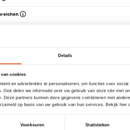
inreichen
Details
chtetes Geschenkpapier - Märchen
 van cookies
h zu verpacken? Dann werfen
Eigenschaften
ent en advertenties te personaliseren, om functies voor social
r als 200 verschiedene
rucktes Geschenkpapier,
. Ook delen we informatie over uw gebruik van onze site met on
Model
farbig bedrucktes
e. Deze partners kunnen deze gegevens combineren met andere i
Rolle
ier innerhalb von 1-5
erzameld op basis van uw gebruik van hun services. Bekijk hier
Material
Papier
Voorkeuren
Statistieken