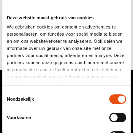
Deze website maakt gebruik van cookies
Magnetschachteln mit Einlage
We gebruiken cookies om content en advertenties te
ab
1,18 €
pro Stück
personaliseren, om functies voor social media te bieden
Ab 40 Stück
en om ons websiteverkeer te analyseren. Ook delen we
In 1 Format und 1 Materialfarbe
informatie over uw gebruik van onze site met onze
partners voor social media, adverteren en analyse. Deze
partners kunnen deze gegevens combineren met andere
informatie die u aan ze heeft verstrekt of die ze hebben
verzameld op basis van uw gebruik van hun services.
Bekijk hier de
cookiemelding
.
Toestemmingsselectie
Noodzakelijk
ADRESSE
.
Nobelstraat 24
3846 CG Harderwijk
Voorkeuren
Niederlande