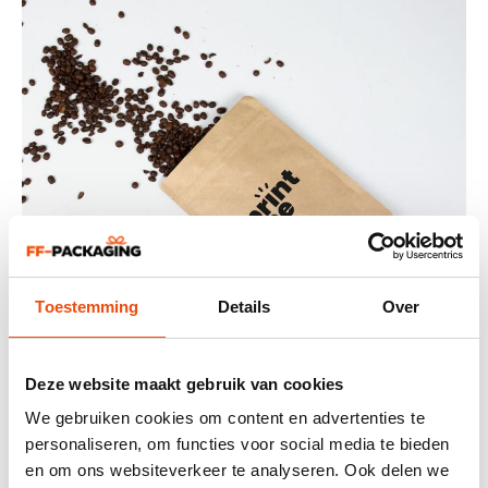
Toestemming
Details
Over
Deze website maakt gebruik van cookies
Bedruckte Kaffeebeutel
We gebruiken cookies om content en advertenties te
Kaffeebeutel können sowohl in PANTONE®-Farben als
personaliseren, om functies voor social media te bieden
auch in Vollfarbe gedruckt werden. Je nach Druck werden
en om ons websiteverkeer te analyseren. Ook delen we
die Kaffeebeutel mittels Tiefdruck, Siebdruck oder