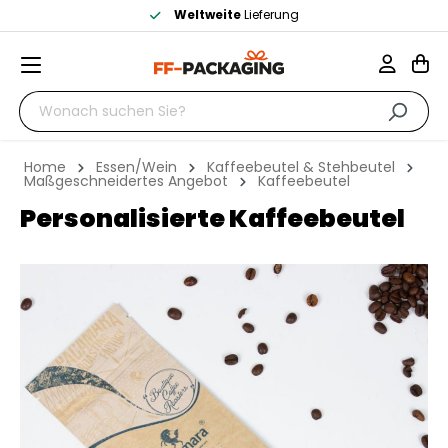
eferung
Größtes
nachhaltiges Sortim
Home
Essen/Wein
Kaffeebeutel & Stehbeutel
Maßgeschneidertes Angebot
Kaffeebeutel
Personalisierte Kaffeebeutel