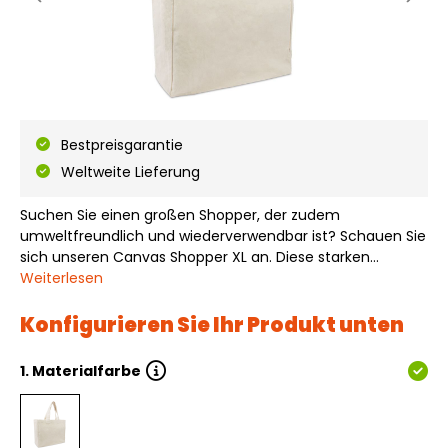
Bestpreisgarantie
Weltweite Lieferung
Suchen Sie einen großen Shopper, der zudem
umweltfreundlich und wiederverwendbar ist? Schauen Sie
sich unseren Canvas Shopper XL an. Diese starken
Shopper sind aus 300 Gramm (10 Oz.) natürlichem
Weiterlesen
Canvas gefertigt und haben eine natürliche Farbe. Der
Canvas Shopper XL kann direkt ab Lager bestellt we…
Konfigurieren Sie Ihr Produkt unten
1.
Materialfarbe