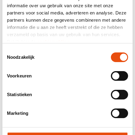
Zusammenfassung
informatie over uw gebruik van onze site met onze
partners voor social media, adverteren en analyse. Deze
464 beurteilung
partners kunnen deze gegevens combineren met andere
informatie die u aan ze heeft verstrekt of die ze hebben
Gesamtpreis
verzameld op basis van uw gebruik van hun services.
exkl. MwSt.
136,78 €*
Bekijk hier de
cookiemelding
.
Toestemmingsselectie
Mail-Zusammensetzung als Angebot.
Noodzakelijk
Produktnummer:
DKE033
Bestpreisgarantie
Voorkeuren
Weltweite Lieferung
48 Stunden Lieferung möglich
Statistieken
Kostenloses Visual und/oder Muster
Hilfe und Beratung durch unser Grafikstudio
Marketing
Angebot anfordern