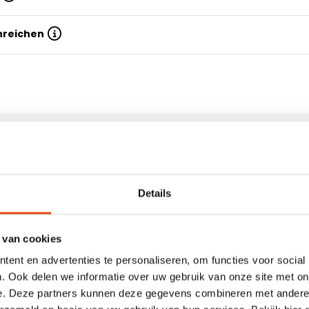
inreichen
e Taschen aus Polyester"
 Dann wählen Sie die
Eigenschaften
Details
iese faltbaren Taschen sind
 direkt ab Lager bestellt
Druckbar
ie integrierte
PANTONE-Farben (PMS)
 van cookies
nd sowohl mit als auch ohne
ent en advertenties te personaliseren, om functies voor social
Model
. Ook delen we informatie over uw gebruik van onze site met on
Faltbar
oder
e. Deze partners kunnen deze gegevens combineren met andere i