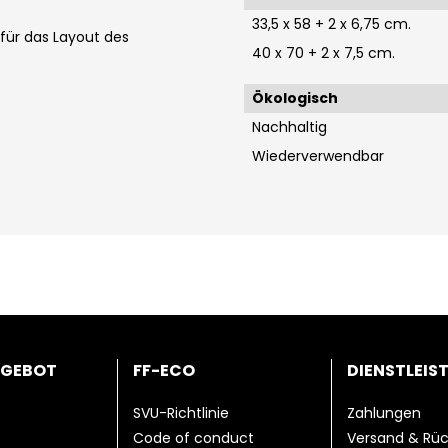
33,5 x 58 + 2 x 6,75 cm.
 für das Layout des
40 x 70 + 2 x 7,5 cm.
Ökologisch
Nachhaltig
Wiederverwendbar
NGEBOT
FF-ECO
DIENSTLEIS
SVU-Richtlinie
Zahlungen
Code of conduct
Versand & Rü