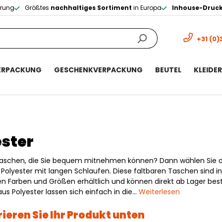
erung
Größtes
nachhaltiges Sortiment
in Europa
Inhouse-Druc
+31 (0)
ERPACKUNG
GESCHENKVERPACKUNG
BEUTEL
KLEIDE
ester
aschen, die Sie bequem mitnehmen können? Dann wählen Sie di
Polyester mit langen Schlaufen. Diese faltbaren Taschen sind in
n Farben und Größen erhältlich und können direkt ab Lager best
us Polyester lassen sich einfach in die…
Weiterlesen
ieren Sie Ihr Produkt unten