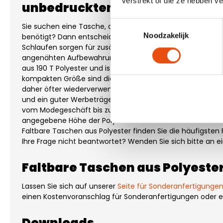
verstrekt of die ze hebben v
unbedruckten Polyester-Falt
Toestemmingsselectie
Sie suchen eine Tasche, die Sie problemlos mitnehmen k
Noodzakelijk
benötigt? Dann entscheiden Sie sich für die faltbaren Po
Schlaufen sorgen für zusätzlichen Tragekomfort. Die Polye
angenähten Aufbewahrungstasche einfach zusammenfalt
aus 190 T Polyester und ist in verschiedenen Farben und Gr
kompakten Größe sind diese faltbaren Polyestertaschen 
daher öfter wiederverwendet werden von Ihren Kunden. E
und ein guter Werbeträger. Die faltbaren Taschen aus Polye
vom Modegeschäft bis zur Tasche für eine Messe oder ein
angegebene Höhe der Polyester-Falttaschen beinhaltet di
Faltbare Taschen aus Polyester finden Sie die häufigsten 
Ihre Frage nicht beantwortet? Wenden Sie sich bitte an e
Faltbare Taschen aus Polyest
Lassen Sie sich auf unserer
Seite für Sonderanfertigunge
einen Kostenvoranschlag für Sonderanfertigungen oder ei
Downloads