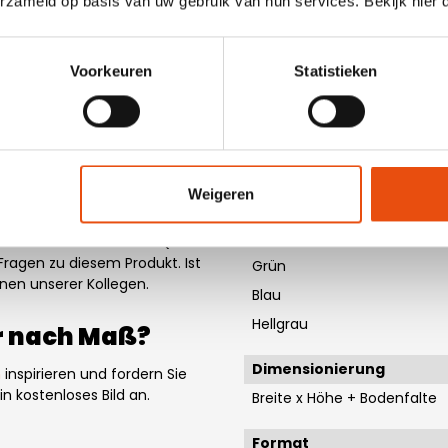
Griffe
erzameld op basis van uw gebruik van hun services. Bekijk hier
taschen
Material
önnen und die wenig Platz
Voorkeuren
Statistieken
lyestertaschen. Die langen
Polyester
stertasche lässt sich in der
en. Das Material besteht
Material Farbe
ößen erhältlich. Trotz ihrer
Weiß
extrem stabil und können
ine strapazierfähige Tasche
Schwarz
Weigeren
ster sind sehr vielseitig,
Rot
 anderes Event. Die
Rosa
e Schlaufen. In den FAQ zu
Fragen zu diesem Produkt. Ist
Grün
inen unserer Kollegen.
Blau
Hellgrau
er nach Maß?
Dimensionierung
n
inspirieren und fordern Sie
n kostenloses Bild an.
Breite x Höhe + Bodenfalte
Format