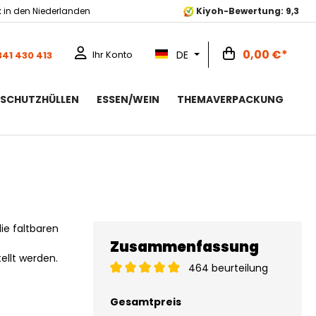
k
in den Niederlanden
Kiyoh-Bewertung: 9,3
0,00 €*
DE
Ihr Konto
341 430 413
RSCHUTZHÜLLEN
ESSEN/WEIN
THEMAVERPACKUNG
e faltbaren
Zusammenfassung
ellt werden.
464 beurteilung
Gesamtpreis