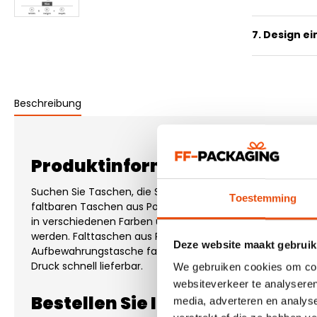
7. Design e
Beschreibung
Produktinformationen "Faltbar
Suchen Sie Taschen, die Sie bequem mitnehmen können?
Toestemming
faltbaren Taschen aus Polyester mit langen Schlaufen. D
in verschiedenen Farben und Größen erhältlich und können
werden. Falttaschen aus Polyester lassen sich einfach in d
Deze website maakt gebruik
Aufbewahrungstasche falten. Die Polyester-Faltbeutel si
Druck schnell lieferbar.
We gebruiken cookies om cont
websiteverkeer te analyseren
Bestellen Sie Ihre bedruckten 
media, adverteren en analys