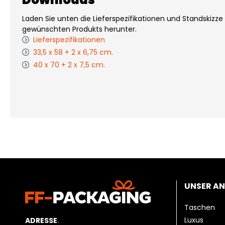
Laden Sie unten die Lieferspezifikationen und Standskizze
gewünschten Produkts herunter.
Lieferspezifikationen
33,5 x 58 + 2 x 6,75 cm.
40 x 70 + 2 x 7,5 cm.
UNSER A
Taschen
Luxus
ADRESSE
.