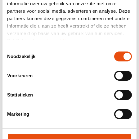
Zusammenfassung
informatie over uw gebruik van onze site met onze
partners voor social media, adverteren en analyse. Deze
464 beurteilung
partners kunnen deze gegevens combineren met andere
informatie die u aan ze heeft verstrekt of die ze hebben
Gesamtpreis
verzameld op basis van uw gebruik van hun services.
exkl. MwSt.
1,22 €*
Bekijk hier de
cookiemelding
.
Toestemmingsselectie
Mail-Zusammensetzung als Angebot.
Noodzakelijk
Produktnummer:
VAL008
Bestpreisgarantie
Voorkeuren
Weltweite Lieferung
48 Stunden Lieferung möglich
Statistieken
Kostenloses Visual und/oder Muster
Hilfe und Beratung durch unser Grafikstudio
Marketing
Angebot anfordern
Muster anfordern