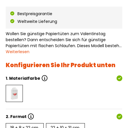
Bestpreisgarantie
Weltweite Lieferung
Wollen Sie günstige Papiertüten zum Valentinstag
bestellen? Dann entscheiden Sie sich für günstige
Papiertüten mit flachen Schlaufen. Dieses Modell besteht
aus weißem Kraftpapier und ist mit einem Valentinsmotiv
Weiterlesen
bedruckt. Kraftpapiertüten - Love sind in mehreren
Größen ab Lager verfügbar und vollst…
Konfigurieren Sie Ihr Produkt unten
1.
Materialfarbe
2.
Format
18 + 8 x 22 cm.
22 + 10 x 31 cm.