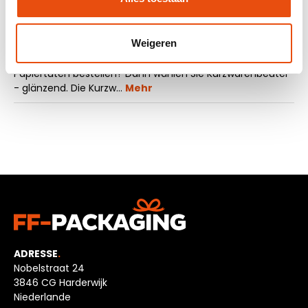
Beschreibung
Weigeren
Möchten Sie günstige und gleichzeitig luxuriöse
Papiertüten bestellen? Dann wählen Sie Kurzwarenbeutel
- glänzend. Die Kurzw…
Mehr
ADRESSE
.
Nobelstraat 24
3846 CG Harderwijk
Niederlande