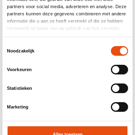
464 beurteilung
partners voor social media, adverteren en analyse. Deze
partners kunnen deze gegevens combineren met andere
Gesamtpreis
informatie die u aan ze heeft verstrekt of die ze hebben
exkl. MwSt.
272,73 €*
verzameld op basis van uw gebruik van hun services.
Bekijk hier de
cookiemelding
.
Mail-Zusammensetzung als Angebot.
Toestemmingsselectie
Noodzakelijk
Produktnummer:
FPK090
Bestpreisgarantie
Voorkeuren
Weltweite Lieferung
48 Stunden Lieferung möglich
Kostenloses Visual und/oder Muster
Statistieken
Hilfe und Beratung durch unser Grafikstudio
Marketing
Angebot anfordern
Muster anfordern
Alles toestaan