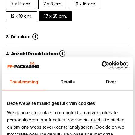
7 x 13 cm.
7 x 8 cm.
10 x 16 cm.
12 x 18 cm.
17 x 25 cm.
3. Drucken
4. Anzahl Druckfarben
5. Auflage
Toestemming
Details
Over
6. Lieferzeit
Deze website maakt gebruik van cookies
7. Design einreichen
We gebruiken cookies om content en advertenties te
personaliseren, om functies voor social media te bieden
en om ons websiteverkeer te analyseren. Ook delen we
Zusammenfassung
informatie over uw gebruik van onze site met onze