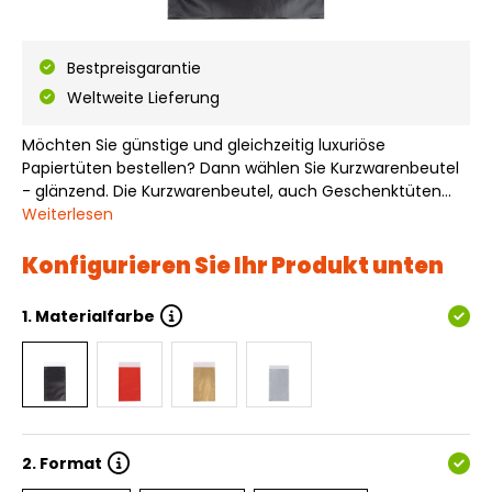
Bestpreisgarantie
Weltweite Lieferung
Möchten Sie günstige und gleichzeitig luxuriöse
Papiertüten bestellen? Dann wählen Sie Kurzwarenbeutel
- glänzend. Die Kurzwarenbeutel, auch Geschenktüten
genannt, sind in vielen verschiedenen Farben und Größen
Weiterlesen
erhältlich und direkt ab Lager lieferbar. Die Außenseite
dieser Papiertüten ist mit eine…
Konfigurieren Sie Ihr Produkt unten
1.
Materialfarbe
2.
Format