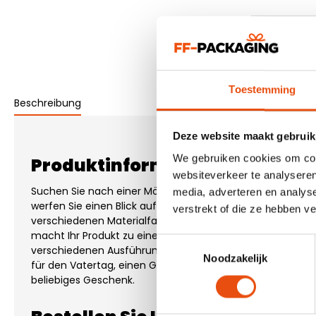
7. Design e
Toestemming
Beschreibung
Deze website maakt gebruik
We gebruiken cookies om cont
Produktinformationen "Labels - 
websiteverkeer te analyseren
Suchen Sie nach einer Möglichkeit, Ihr Produkt ansprech
media, adverteren en analys
werfen Sie einen Blick auf unsere Themenetiketten. Die Eti
verstrekt of die ze hebben v
verschiedenen Materialfarben, Drucken und Formaten erhält
macht Ihr Produkt zu einem echten Geschenk. Wir könne
Toestemmingsselectie
verschiedenen Ausführungen innerhalb von 1-5 Arbeitstage
Noodzakelijk
für den Vatertag, einen Geburtstag oder ein Jubiläum bis h
beliebiges Geschenk.