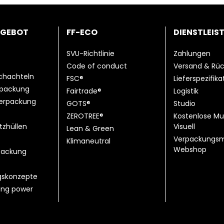
NGEBOT
FF-ECO
DIENSTLEIS
SVU-Richtlinie
Zahlungen
Code of conduct
Versand & Rü
chachteln
FSC®
Lieferspezifik
rpackung
Fairtrade®
Logistik
erpackung
GOTS®
Studio
ZEROTREE®
Kostenlose Mu
tzhüllen
Visuell
Lean & Green
Verpackungsm
Klimaneutral
Webshop
ackung
gskonzepte
ting power