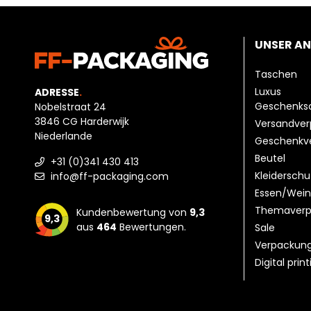
UNSER A
Taschen
Luxus
ADRESSE
.
Geschenks
Nobelstraat 24
3846 CG Harderwijk
Versandve
Niederlande
Geschenkv
Beutel
+31 (0)341 430 413
Kleiderschu
info@ff-packaging.com
Essen/Wein
Themaverp
Kundenbewertung von
9,3
9,3
aus
464
Bewertungen.
Sale
Verpackun
Digital prin