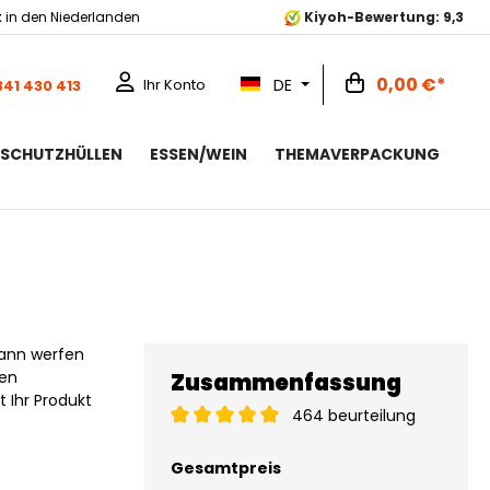
k
in den Niederlanden
Kiyoh-Bewertung: 9,3
0,00 €*
DE
Ihr Konto
341 430 413
RSCHUTZHÜLLEN
ESSEN/WEIN
THEMAVERPACKUNG
Dann werfen
nen
Zusammenfassung
t Ihr Produkt
464 beurteilung
Gesamtpreis