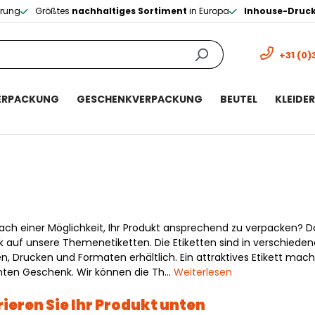
erung
Größtes
nachhaltiges Sortiment
in Europa
Inhouse-Druc
+31 (0)
ERPACKUNG
GESCHENKVERPACKUNG
BEUTEL
KLEIDE
ach einer Möglichkeit, Ihr Produkt ansprechend zu verpacken? 
ck auf unsere Themenetiketten. Die Etiketten sind in verschiede
n, Drucken und Formaten erhältlich. Ein attraktives Etikett mach
ten Geschenk. Wir können die Th…
Weiterlesen
ieren Sie Ihr Produkt unten