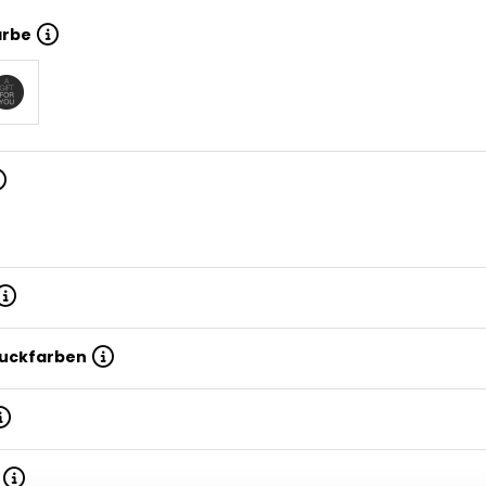
arbe
ruckfarben