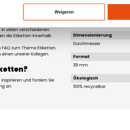
gift for you
Material Farbe
haben verschiedene Etiketten
Weigeren
Gold
zu einem echten Geschenk.
Silber
aket auspackt, und zeigt,
d in vielen verschiedenen
Dimensionierung
n die Etiketten innerhalb
Durchmesser
en FAQ zum Thema Etiketten.
an einen unserer Kollegen.
Format
39 mm.
ketten?
Ökologisch
n
inspirieren und fordern Sie
ung an.
100% recycelbar