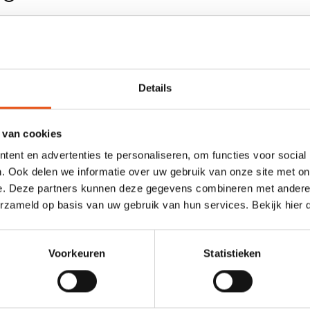
inreichen
Details
 van cookies
ent en advertenties te personaliseren, om functies voor social
A gift for you"
. Ook delen we informatie over uw gebruik van onze site met on
end zu verpacken? Dann
Eigenschaften
e. Deze partners kunnen deze gegevens combineren met andere i
ketten sind in
erzameld op basis van uw gebruik van hun services. Bekijk hier
lich. Ein attraktives Etikett
Model
n die Themenetiketten in
Rolle
n liefern. Von einem Etikett
Voorkeuren
Statistieken
in zu einem Etikett für ein
Material
Papier