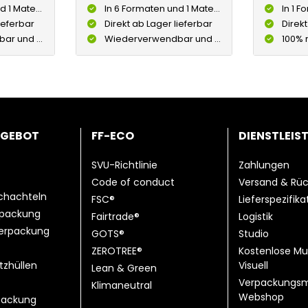
terialfarbe
In 6 Formaten und 1 Materialfarbe
In 1 Fo
ieferbar
Direkt ab Lager lieferbar
Direkt
% recycelbar
Wiederverwendbar und 100% recycelbar
100% 
NGEBOT
FF-ECO
DIENSTLEIS
SVU-Richtlinie
Zahlungen
Code of conduct
Versand & Rü
chachteln
FSC®
Lieferspezifik
rpackung
Fairtrade®
Logistik
erpackung
GOTS®
Studio
ZEROTREE®
Kostenlose Mu
tzhüllen
Visuell
Lean & Green
Verpackungsm
Klimaneutral
Webshop
ackung