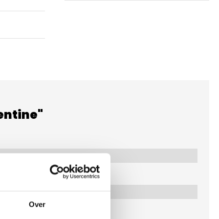
entine"
Over