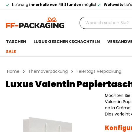
Lieferung
innerhalb von 48 Stunden
möglich
Weltweite
Lief
TASCHEN
LUXUS GESCHENKSCHACHTELN
VERSANDV
SALE
Home
Themaverpackung
Feiertags Verpackung
Luxus Valentin Papiertasch
Möchten Sie 
Valentin Pap
de la Crème 
Dies verleih
Konfigur