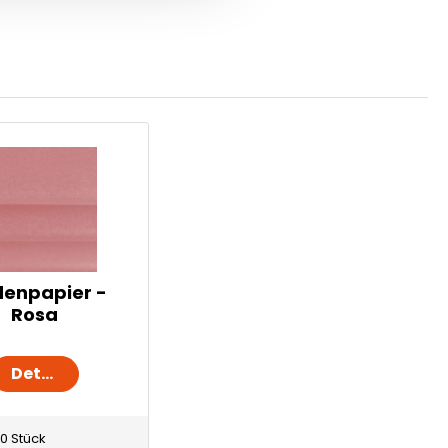
denpapier -
Rosa
Details
0 Stück