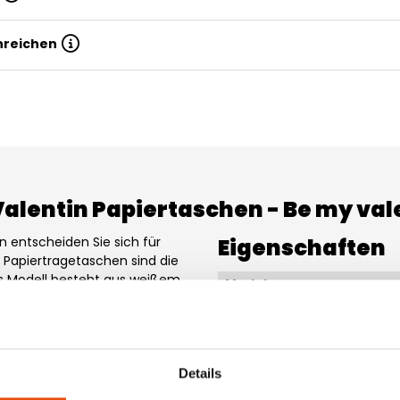
inreichen
alentin Papiertaschen - Be my val
 entscheiden Sie sich für
Eigenschaften
s Papiertragetaschen sind die
s Modell besteht aus weißem
Model
iösen Look. Die Luxus
Kordeln
bedruckt und in verschiedenen
hen - Be my valentine sind
Material
Details
Papier