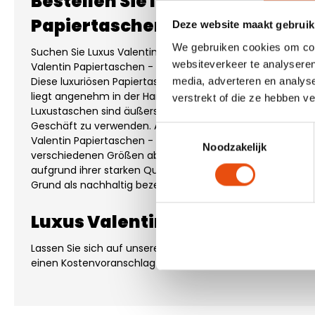
Bestellen Sie Ihre Luxus Valent
Papiertaschen - Be my valenti
Deze website maakt gebruik
We gebruiken cookies om cont
Suchen Sie Luxus Valentin Papiertaschen? Dann entscheide
websiteverkeer te analyseren
Valentin Papiertaschen - Be my valentine. Dieses Modell 
Diese luxuriösen Papiertaschen haben 2 geknotete Baum
media, adverteren en analys
liegt angenehm in der Hand. Die Papierstärke beträgt 170
verstrekt of die ze hebben v
Luxustaschen sind äußerst beliebt und sehr vielseitig. Sch
Geschäft zu verwenden. Außerdem eine beliebte Tüte al
Toestemmingsselectie
Valentin Papiertaschen - Be my valentine sind einseitig 
Noodzakelijk
verschiedenen Größen ab Lager bestellt werden. Diese lu
aufgrund ihrer starken Qualität oft wiederverwendet we
Grund als nachhaltig bezeichnet werden.
Luxus Valentin Papiertaschen
Lassen Sie sich auf unserer
Seite für Sonderanfertigunge
einen Kostenvoranschlag für Sonderanfertigungen oder ei