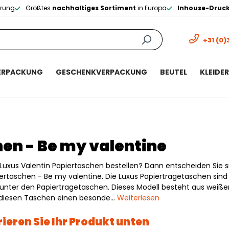
erung
Größtes
nachhaltiges Sortiment
in Europa
Inhouse-Druc
+31 (0)
ERPACKUNG
GESCHENKVERPACKUNG
BEUTEL
KLEIDE
en - Be my valentine
Luxus Valentin Papiertaschen bestellen? Dann entscheiden Sie si
iertaschen - Be my valentine. Die Luxus Papiertragetaschen sin
unter den Papiertragetaschen. Dieses Modell besteht aus weiße
t diesen Taschen einen besonde…
Weiterlesen
ieren Sie Ihr Produkt unten