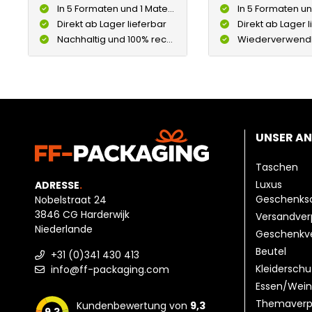
In 5 Formaten und 1 Materialfarbe
In 5 Formaten und 1 Ma
Direkt ab Lager lieferbar
Direkt ab Lager l
Nachhaltig und 100% recycelbar
Wiederverwendbar und 100
UNSER A
Taschen
Luxus
ADRESSE
.
Geschenks
Nobelstraat 24
3846 CG Harderwijk
Versandve
Niederlande
Geschenkv
Beutel
+31 (0)341 430 413
Kleiderschu
info@ff-packaging.com
Essen/Wein
Themaverp
Kundenbewertung von
9,3