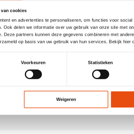
in
Material Farbe
ne
 van cookies
Weiß
ent en advertenties te personaliseren, om functies voor social
n Sie sich für Luxus
Dimensionierung
. Ook delen we informatie over uw gebruik van onze site met on
besteht aus weißem Papier.
wollschnüre. Die Baumwolle
e. Deze partners kunnen deze gegevens combineren met andere i
Breite + Tiefe x Höhe
 Gramm Papier. Diese
erzameld op basis van uw gebruik van hun services. Bekijk hier
ön, in den Ferien in Ihrem
Format
s Geschenkverpackung. Luxus
25 + 11 x 33 cm.
bedruckt und können in
Voorkeuren
Statistieken
xuriösen Papiertüten können
31 + 10 x 40 cm.
rden und können aus diesem
40 + 10 x 35 cm.
Ökologisch
 nach Maß?
Nachhaltig
Weigeren
n
inspirieren und fordern Sie
Recycelt
n kostenloses Bild an.