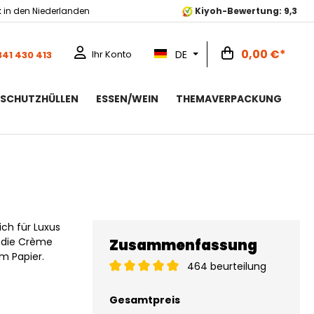
k
in den Niederlanden
Kiyoh-Bewertung: 9,3
0,00 €*
DE
Ihr Konto
341 430 413
RSCHUTZHÜLLEN
ESSEN/WEIN
THEMAVERPACKUNG
ch für Luxus
d die Crème
Zusammenfassung
m Papier.
464 beurteilung
Gesamtpreis