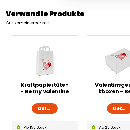
Verwandte Produkte
Gut kombinierbar mit:
Kraftpapiertüten
Valentinsge
- Be my valentine
kboxen - B
valenti
Details
Details
Ab 150 Stück
Ab 25 Stück