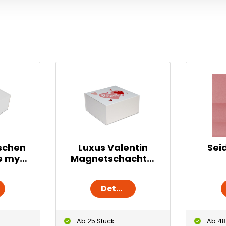
schen
Luxus Valentin
Sei
e my
Magnetschachtel
ne
n - Be my
valentine
Details
Ab 25 Stück
Ab 48