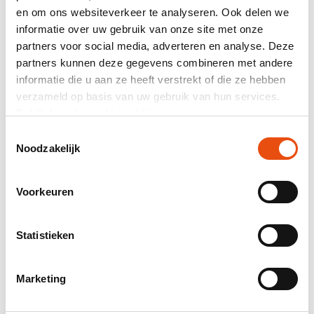
en om ons websiteverkeer te analyseren. Ook delen we
informatie over uw gebruik van onze site met onze
Zusammenfassung
partners voor social media, adverteren en analyse. Deze
partners kunnen deze gegevens combineren met andere
464 beurteilung
informatie die u aan ze heeft verstrekt of die ze hebben
verzameld op basis van uw gebruik van hun services.
Gesamtpreis
Bekijk hier de
cookiemelding
.
exkl. MwSt.
72,11 €*
Toestemmingsselectie
Noodzakelijk
Mail-Zusammensetzung als Angebot.
Produktnummer:
PAP028
Voorkeuren
Bestpreisgarantie
Weltweite Lieferung
Statistieken
48 Stunden Lieferung möglich
Kostenloses Visual und/oder Muster
Marketing
Hilfe und Beratung durch unser Grafikstudio