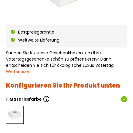
Bestpreisgarantie
Weltweite Lieferung
Suchen Sie luxuriöse Geschenkboxen, um Ihre
Vatertagsgeschenke schön zu präsentieren? Dann
entscheiden Sie sich für ökologische Luxus Vatertag
Magnetschachteln - Best Dad Ever. Luxus Vatertag
Weiterlesen
Magnetschachteln - Best Dad Ever werden flach geliefert
und sind einfach aufzubauen. Diese Magnetboxen sind…
Konfigurieren Sie Ihr Produkt unten
1.
Materialfarbe