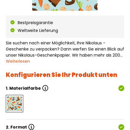
Bestpreisgarantie
Weltweite Lieferung
Sie suchen nach einer Möglichkeit, Ihre Nikolaus -
Geschenke zu verpacken? Dann werfen Sie einen Blick auf
unser Nikolaus-Geschenkpapier. Wir haben mehr als 200
verschiedene Designs, Materialien und Farben von
Weiterlesen
Geschenkpapier auf Lager. Dieses fröhliche Nikolaus-
Design macht Ihr Geschenk zu einem sch…
Konfigurieren Sie Ihr Produkt unten
1.
Materialfarbe
2.
Format