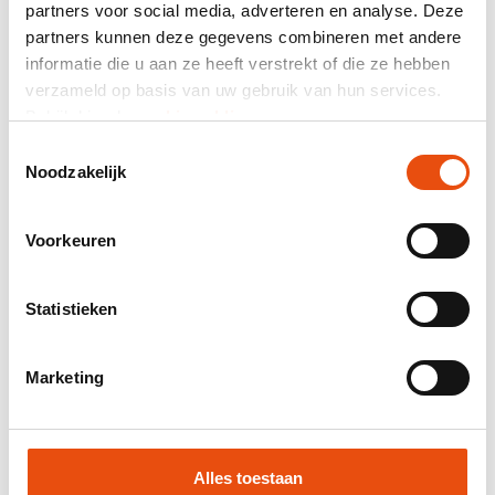
partners voor social media, adverteren en analyse. Deze
Gesamtpreis
partners kunnen deze gegevens combineren met andere
informatie die u aan ze heeft verstrekt of die ze hebben
exkl. MwSt.
56,18 €*
verzameld op basis van uw gebruik van hun services.
Bekijk hier de
cookiemelding
.
Mail-Zusammensetzung als Angebot.
Toestemmingsselectie
Produktnummer:
30D90073
Noodzakelijk
Bestpreisgarantie
Weltweite Lieferung
Voorkeuren
48 Stunden Lieferung möglich
Kostenloses Visual und/oder Muster
Statistieken
Hilfe und Beratung durch unser Grafikstudio
Marketing
Angebot anfordern
Muster anfordern
Alles toestaan