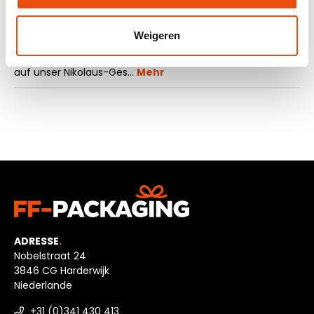
Beschreibung
Weigeren
Sie suchen nach einer Möglichkeit, Ihre Nikolaus -
Geschenke zu verpacken? Dann werfen Sie einen Blick
auf unser Nikolaus-Ges…
Mehr
ADRESSE
.
Nobelstraat 24
3846 CG Harderwijk
Niederlande
+31 (0)341 430 413