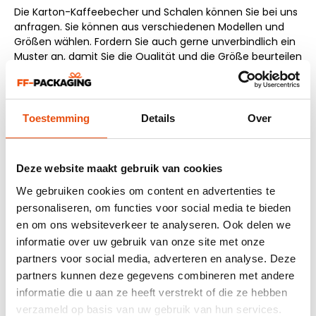
Die Karton-Kaffeebecher und Schalen können Sie bei uns
anfragen. Sie können aus verschiedenen Modellen und
Größen wählen. Fordern Sie auch gerne unverbindlich ein
Muster an, damit Sie die Qualität und die Größe beurteilen
können.
Die Schalen eignen sich perfekt für Suppen, Salate oder
kleine Gerichte. Die Kaffeebecher können Sie für alle
Toestemming
Details
Over
(heißen) Getränke verwenden.
Neben diesen neuen Artikeln hat FF-PACKAGING einen
großen Vorrat an
Take-away-
und
Weinverpackungen
.
Deze website maakt gebruik van cookies
Diese Artikel können innerhalb von 1-3 Werktagen sowohl
We gebruiken cookies om content en advertenties te
mit als auch ohne Bedruckung geliefert werden. Sehen Sie
personaliseren, om functies voor social media te bieden
sich die Artikel direkt auf unserer Website an und
en om ons websiteverkeer te analyseren. Ook delen we
bestellen Sie sie.
informatie over uw gebruik van onze site met onze
Haben Sie Fragen zu einem der oben genannten
partners voor social media, adverteren en analyse. Deze
Produkte? Nehmen Sie Kontakt mit uns auf, damit wir
partners kunnen deze gegevens combineren met andere
gemeinsam eine passende Lösung für Ihre Produkte
informatie die u aan ze heeft verstrekt of die ze hebben
und/oder Dienstleistungen finden können.
verzameld op basis van uw gebruik van hun services.