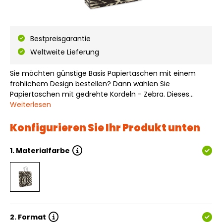
Bestpreisgarantie
Weltweite Lieferung
Sie möchten günstige Basis Papiertaschen mit einem
fröhlichem Design bestellen? Dann wählen Sie
Papiertaschen mit gedrehte Kordeln - Zebra. Dieses
Modell ist aus weißem Kraftpapier gefertigt.
Weiterlesen
Papiertaschen mit gedrehte Kordeln - Zebra sind in
verschiedenen Größen ab Lager erhältlich. Das
Konfigurieren Sie Ihr Produkt unten
Kraftpapie…
1.
Materialfarbe
2.
Format