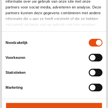
informatie over uw gebruik van onze site met onze
464 beurteilung
partners voor social media, adverteren en analyse. Deze
partners kunnen deze gegevens combineren met andere
Gesamtpreis
informatie die u aan ze heeft verstrekt of die ze hebben
verzameld op basis van uw gebruik van hun services.
exkl. MwSt.
131,40 €*
Bekijk hier de
cookiemelding
.
Toestemmingsselectie
Mail-Zusammensetzung als Angebot.
Noodzakelijk
Produktnummer:
DPT029
Bestpreisgarantie
Voorkeuren
Weltweite Lieferung
48 Stunden Lieferung möglich
Statistieken
Kostenloses Visual und/oder Muster
Hilfe und Beratung durch unser Grafikstudio
Marketing
Angebot anfordern
Muster anfordern