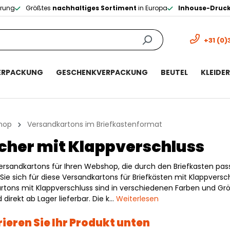
erung
Größtes
nachhaltiges Sortiment
in Europa
Inhouse-Druc
+31 (0)
ERPACKUNG
GESCHENKVERPACKUNG
BEUTEL
KLEIDE
hop
Versandkartons im Briefkastenformat
cher mit Klappverschluss
ersandkartons für Ihren Webshop, die durch den Briefkasten pa
ie sich für diese Versandkartons für Briefkästen mit Klappversch
artons mit Klappverschluss sind in verschiedenen Farben und Gr
 direkt ab Lager lieferbar. Die k…
Weiterlesen
ieren Sie Ihr Produkt unten