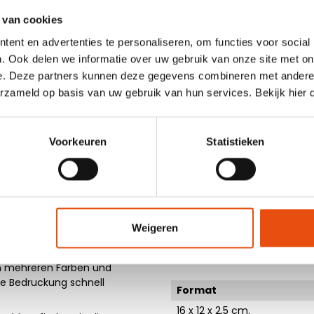
Flach geliefert
 van cookies
Klappe
oder
Passt in Briefkasten
ent en advertenties te personaliseren, om functies voor social
für Briefkästen
. Ook delen we informatie over uw gebruik van onze site met on
FEFCO 0427
e. Deze partners kunnen deze gegevens combineren met andere i
erzameld op basis van uw gebruik van hun services. Bekijk hier
Material
den Briefkasten passen?
Wellpappe (mindestens 50 %
fkästen mit Klappverschluss.
ch Sie viel Versandkosten
Voorkeuren
Statistieken
Material Farbe
luss ist einlagige Recycling-
CDs, Stifte, Schmuck oder
Weiß
ür Socken, Kinderbekleidung
Schwarz
ten, sind die größeren
Braun
 mit Klappverschluss werden
die Daumenmulde an der
Weigeren
der Karton vollständig
Dimensionierung
ezeichnet werden. Die
Breite x Tiefe x Höhe (Au
 in mehreren Farben und
ne Bedruckung schnell
Format
16 x 12 x 2,5 cm.