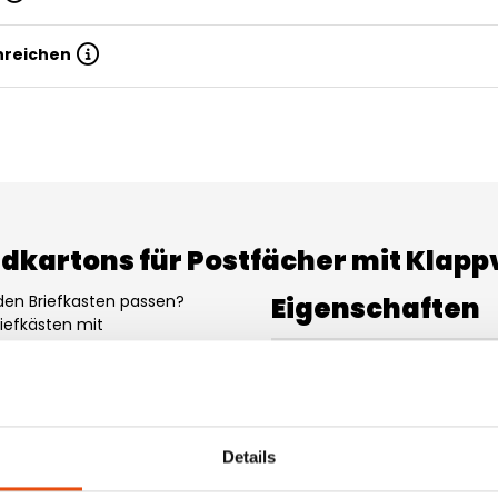
inreichen
kartons für Postfächer mit Klapp
den Briefkasten passen?
Eigenschaften
riefkästen mit
hluss sind in verschiedenen
Druckbar
r. Die kleinen Versandkartons
4-Farbig Euroskala
CDs, Stifte oder andere
irts und Kinderbekleidung.
PANTONE-Farben (PMS)
durch den Briefkasten. Die
Details
sowohl mit als auch ohne
Model