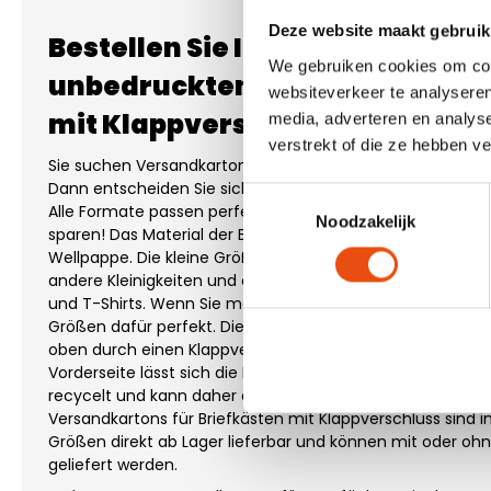
Deze website maakt gebruik
Bestellen Sie Ihre bedruckten 
We gebruiken cookies om cont
unbedruckten Versandkartons 
websiteverkeer te analyseren
mit Klappverschluss
media, adverteren en analys
verstrekt of die ze hebben v
Sie suchen Versandkartons für Ihren Webshop, die durch 
Dann entscheiden Sie sich für die Versandkartons für Brie
Toestemmingsselectie
Alle Formate passen perfekt durch den Briefkasten, wodur
Noodzakelijk
sparen! Das Material der Briefkastenboxen mit Klappversch
Wellpappe. Die kleine Größe ist perfekt für Produkte wie 
andere Kleinigkeiten und die mittlere Größe eignet sich f
und T-Shirts. Wenn Sie mehrere Produkte versenden möch
Größen dafür perfekt. Die Versandkartons für Briefkästen
oben durch einen Klappverschluss verschlossen. Durch 
Vorderseite lässt sich die Klappe leicht öffnen. Zudem ist 
recycelt und kann daher als nachhaltig und ökologisch b
Versandkartons für Briefkästen mit Klappverschluss sind
Größen direkt ab Lager lieferbar und können mit oder oh
geliefert werden.