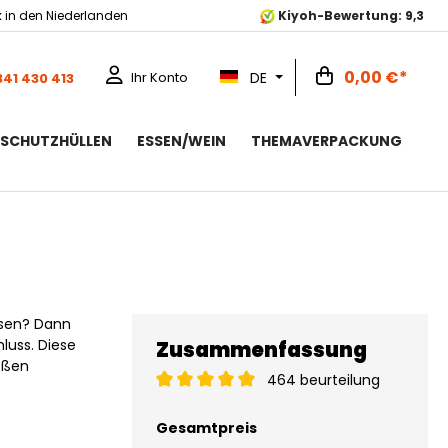
k
in den Niederlanden
Kiyoh-Bewertung: 9,3
0,00 €*
DE
Ihr Konto
341 430 413
RSCHUTZHÜLLEN
ESSEN/WEIN
THEMAVERPACKUNG
ssen? Dann
luss. Diese
Zusammenfassung
ößen
464 beurteilung
Gesamtpreis