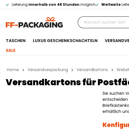
Lieferung
innerhalb von 48 Stunden
möglich
Weltweite
Lief
TASCHEN
LUXUS GESCHENKSCHACHTELN
VERSANDV
SALE
Home
Versandverpackung
Versandkartons
Webs
Versandkartons für Postfä
Sie suchen V
entscheiden S
Briefkastenk
erhältlich und
Konfigur