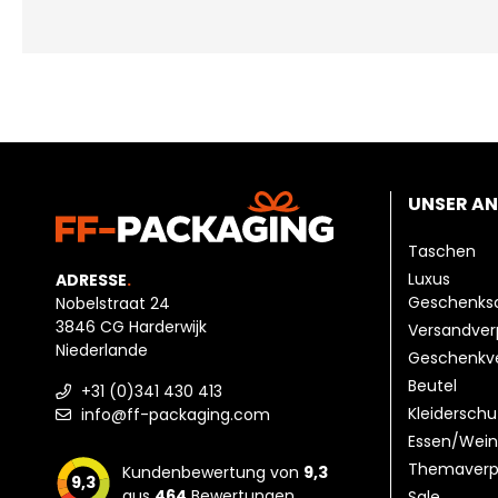
UNSER A
Taschen
Luxus
ADRESSE
.
Geschenks
Nobelstraat 24
3846 CG Harderwijk
Versandve
Niederlande
Geschenkv
Beutel
+31 (0)341 430 413
Kleiderschu
info@ff-packaging.com
Essen/Wein
Themaverp
Kundenbewertung von
9,3
9,3
aus
464
Bewertungen.
Sale