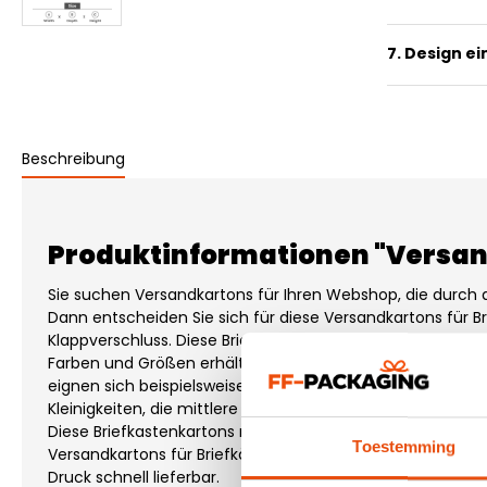
7. Design e
Beschreibung
Produktinformationen "Versand
Sie suchen Versandkartons für Ihren Webshop, die durch 
Dann entscheiden Sie sich für diese Versandkartons für B
Klappverschluss. Diese Briefkastenkartons mit Klappversc
Farben und Größen erhältlich und direkt ab Lager lieferba
eignen sich beispielsweise ideal für kleinere Produkte wie 
Kleinigkeiten, die mittlere Größe eignet sich eher für T-Sh
Diese Briefkastenkartons mit Klappverschluss passen alle 
Toestemming
Versandkartons für Briefkästen mit Klappverschluss sind 
Druck schnell lieferbar.