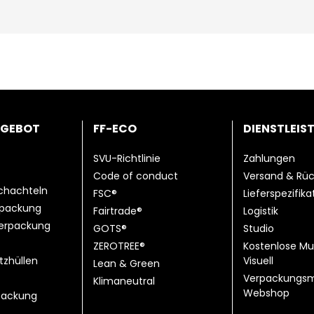
NGEBOT
FF-ECO
DIENSTLEIS
SVU-Richtlinie
Zahlungen
Code of conduct
Versand & Rü
chachteln
FSC®
Lieferspezifik
rpackung
Fairtrade®
Logistik
erpackung
GOTS®
Studio
ZEROTREE®
Kostenlose Mu
tzhüllen
Visuell
Lean & Green
Verpackungsm
Klimaneutral
Webshop
ackung