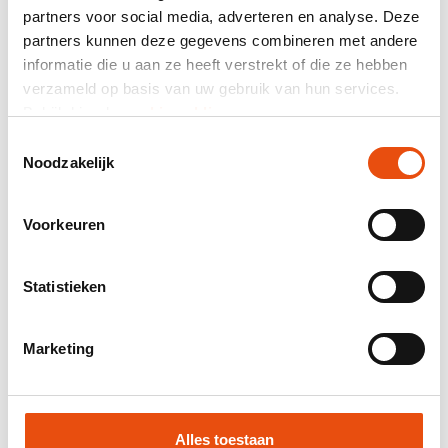
partners voor social media, adverteren en analyse. Deze
partners kunnen deze gegevens combineren met andere
Gesamtpreis
informatie die u aan ze heeft verstrekt of die ze hebben
exkl. MwSt.
87,34 €*
verzameld op basis van uw gebruik van hun services.
Bekijk hier de
cookiemelding
.
Mail-Zusammensetzung als Angebot.
Toestemmingsselectie
Produktnummer:
50D90183
Noodzakelijk
Bestpreisgarantie
Weltweite Lieferung
Voorkeuren
48 Stunden Lieferung möglich
Kostenloses Visual und/oder Muster
Statistieken
Hilfe und Beratung durch unser Grafikstudio
Marketing
Angebot anfordern
Muster anfordern
Alles toestaan