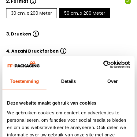
2.
Format
30 cm. x 200 Meter
50 cm. x 200 Meter
3. Drucken
4. Anzahl Druckfarben
5. Auflage
Toestemming
Details
Over
6. Lieferzeit
7. Design einreichen
Deze website maakt gebruik van cookies
We gebruiken cookies om content en advertenties te
personaliseren, om functies voor social media te bieden
Zusammenfassung
en om ons websiteverkeer te analyseren. Ook delen we
informatie over uw gebruik van onze site met onze
464 beurteilung