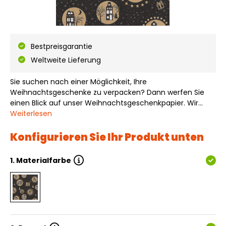
Bestpreisgarantie
Weltweite Lieferung
Sie suchen nach einer Möglichkeit, Ihre
Weihnachtsgeschenke zu verpacken? Dann werfen Sie
einen Blick auf unser Weihnachtsgeschenkpapier. Wir
haben mehr als 200 verschiedene Designs, Materialien
Weiterlesen
und Farben von Geschenkpapier auf Lager. Dieses
fröhliche Weihnachtsdesign macht Ihr Geschenk zu
Konfigurieren Sie Ihr Produkt unten
einem s…
1.
Materialfarbe