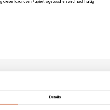
g dieser luxuriösen Papiertragetaschen wird nachhaltig
Premium-Schubladenbox
Details
Diese Premium-Schubladenbox wurde entwickelt, um vom er