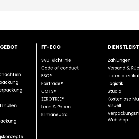
NGEBOT
FF-ECO
DIENSTLEIS
SVU-Richtlinie
Zahlungen
Code of conduct
Versand & Rü
chachteln
FSC®
Lieferspezifik
rpackung
Fairtrade®
Logistik
erpackung
GOTS®
Studio
ZEROTREE®
Kostenlose Mu
tzhüllen
Visuell
Lean & Green
Verpackungsm
Klimaneutral
Webshop
ackung
gskonzepte