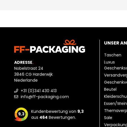
UNSER A
Taschen
Luxus
ADRESSE
.
Geschenks
Nobelstraat 24
3846 CG Harderwijk
Versandve
Niederlande
Geschenkv
Beutel
+31 (0)341 430 413
Kleiderschu
info@ff-packaging.com
Essen/Wein
Themaverp
Kundenbewertung von
9,3
9,3
aus
464
Bewertungen.
Sale
Verpackun