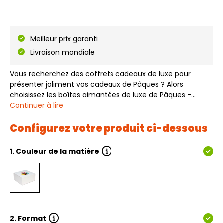
Meilleur prix garanti
Livraison mondiale
Vous recherchez des coffrets cadeaux de luxe pour
présenter joliment vos cadeaux de Pâques ? Alors
choisissez les boîtes aimantées de luxe de Pâques -
Oeufs de Pâques. Les boîtes aimantées de luxe de Pâques
Continuer à lire
- Oeufs de Pâques sont livrées à plat et sont faciles à
installer. Ces boîtes aimantées sont…
Configurez votre produit ci-dessous
1.
Couleur de la matière
2.
Format