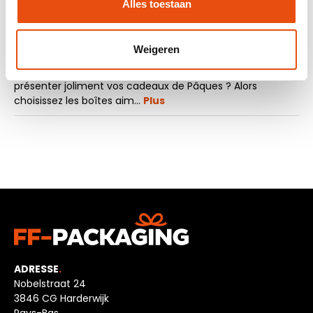
Alles toestaan
La description
Weigeren
Vous recherchez des coffrets cadeaux de luxe pour
présenter joliment vos cadeaux de Pâques ? Alors
choisissez les boîtes aim…
Plus
ADRESSE
.
Nobelstraat 24
3846 CG Harderwijk