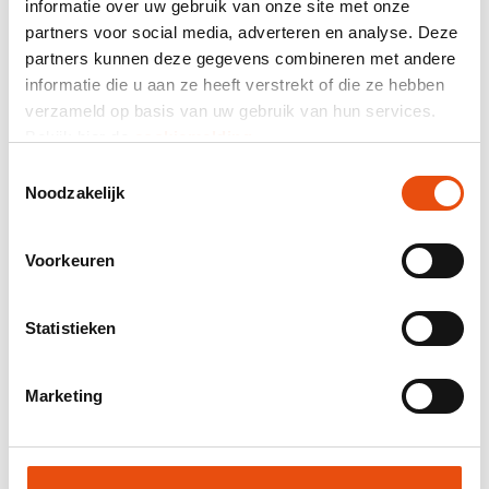
informatie over uw gebruik van onze site met onze
464 avis
partners voor social media, adverteren en analyse. Deze
partners kunnen deze gegevens combineren met andere
Prix total
informatie die u aan ze heeft verstrekt of die ze hebben
verzameld op basis van uw gebruik van hun services.
hors TVA
2,98 €*
Bekijk hier de
cookiemelding
.
Toestemmingsselectie
Envoyez-moi un récapitulatif par courriel.
Noodzakelijk
Numéro d’article:
PAS040
Meilleur prix garanti
Voorkeuren
Livraison mondiale
Livraison 48H possible
Statistieken
Visuel et / ou échantillon gratuit
Aide et conseils de notre studio graphique
Marketing
Demander un devis
Demande d'échantillon