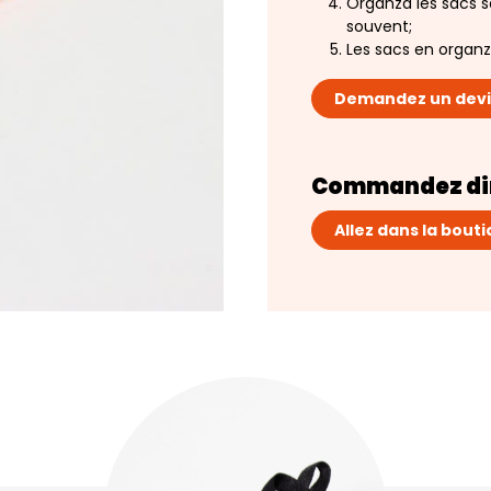
Organza les sacs so
souvent;
Les sacs en organz
Demandez un devi
Commandez dir
Allez dans la bouti