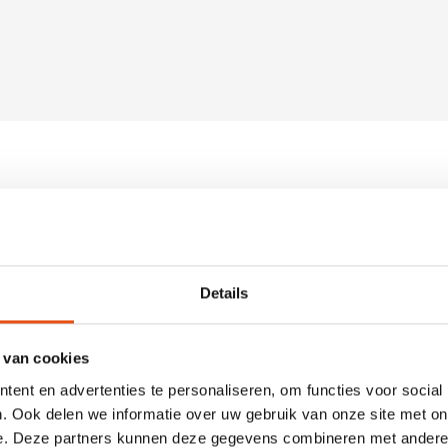
Details
 van cookies
mprimés, précisément pour que le matériau de luxe reste
 fermeture en satin sur le dessus est choisi avec la
ent en advertenties te personaliseren, om functies voor social
se ou un autre texte. Il est également possible de munir les
. Ook delen we informatie over uw gebruik van onze site met on
 ou logo peut être correctement imprimé. Voulez-vous
e. Deze partners kunnen deze gegevens combineren met andere i