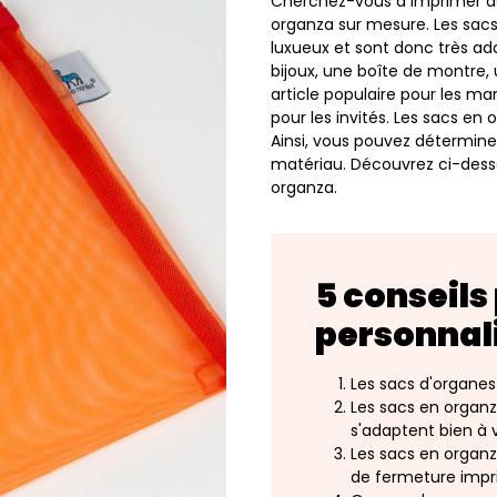
Cherchez-vous à imprimer de
organza sur mesure. Les sac
luxueux et sont donc très a
bijoux, une boîte de montre,
article populaire pour les 
pour les invités. Les sacs e
Ainsi, vous pouvez détermine
matériau. Découvrez ci-dess
organza.
5 conseils
personnal
Les sacs d'organe
Les sacs en organz
s'adaptent bien à v
Les sacs en organz
de fermeture impr