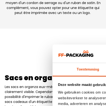
moyen d'un cordon de serrage ou d'un ruban de satin. En
complément, vous pouvez opter pour une étiquette qui
peut être imprimée avec un texte ou un logo.
Toestemming
Sacs en organza imprimés
Deze website maakt gebruik
Les sacs en organza eux-mêmes ne sont généralement pas i
clairement visible. Cependant, on voit souvent qu'un ruban de
We gebruiken cookies om cont
possibilité d'imprimer le ruban avec le nom de votre entrepri
websiteverkeer te analyseren
sacs cadeaux d'un étiquette cousue sur laquelle votre nom
media, adverteren en analys