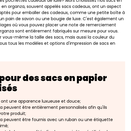
s pochettes cadeaux de luxe? Alors choisissez nos sacs en
s en organza, souvent appelés sacs cadeaux, ont un aspect
daptés pour emballer des cadeaux, comme une petite boîte à
 un pain de savon ou une bougie de luxe. C'est également un
mariages où vous pouvez placer une note de remerciement
n organza sont entièrement fabriqués sur mesure pour vous.
r vous-même la taille des sacs, mais aussi la couleur du
ous tous les modèles et options d'impression de sacs en
 pour des sacs en papier
isés
s ont une apparence luxueuse et douce;
a peuvent être entièrement personnalisés afin qu'ils
otre produit;
a peuvent être fournis avec un ruban ou une étiquette
imé;