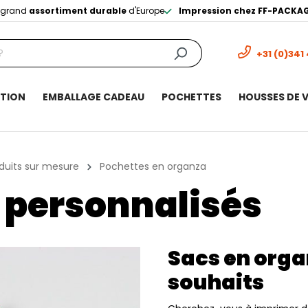
s grand
assortiment durable
d'Europe
Impression chez FF-PACKA
+31 (0)341
ITION
EMBALLAGE CADEAU
POCHETTES
HOUSSES DE 
duits sur mesure
Pochettes en organza
 personnalisés
Sacs en orga
souhaits