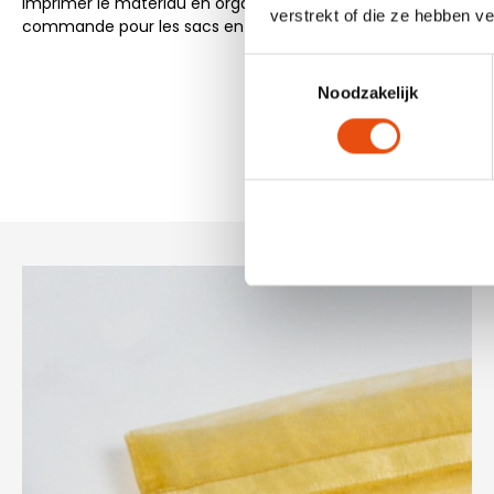
imprimer le matériau en organza? N'hésitez pas à vous rensei
verstrekt of die ze hebben v
commande pour les sacs en organza imprimés est de 500 p
Toestemmingsselectie
Noodzakelijk