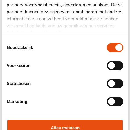
partners voor social media, adverteren en analyse. Deze
partners kunnen deze gegevens combineren met andere
informatie die u aan ze heeft verstrekt of die ze hebben
verzameld op basis van uw gebruik van hun services.
Bekijk hier de
cookiemelding
.
Toestemmingsselectie
Noodzakelijk
Voorkeuren
Statistieken
Marketing
Boîtes à repas / Boîtes à diner
avec impression
Alles toestaan