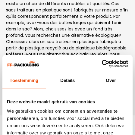
existe un choix de différents modèles et qualités. Ces
sacs traiteurs en plastique sont fabriqués sur mesure afin
qu'ils correspondent parfaitement à votre produit. Par
exemple, avez-vous des boîtes larges qui doivent tenir
dans le sac? Alors, choisissez les avec un fond très
profond. Vous recherchez une alternative écologique?
Choisissez alors un sac traiteur en plastique fabriqué à
partir de plastique recyclé ou de plastique biodégradable.
Préférez-vous une alternative écologique? Alors, nous
avons des sacs traiteurs sur mesure en matière recyclée
ou en matière plastique biosourcée. Voir ci-dessous tous
les modèles et options pour les sacs traiteurs en
plastique.
Toestemming
Details
Over
Voir ici
Deze website maakt gebruik van cookies
We gebruiken cookies om content en advertenties te
personaliseren, om functies voor social media te bieden
en om ons websiteverkeer te analyseren. Ook delen we
informatie over uw gebruik van onze site met onze