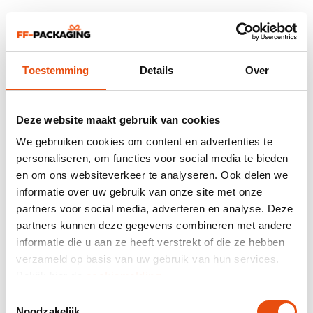
Sacs en papier luxe pour bouteilles de vin - Brillant
à partir de
0,64 €
par pièce
Toestemming
Details
Over
À partir de 100 pièces
1 format et 3 couleurs de matière
Deze website maakt gebruik van cookies
We gebruiken cookies om content en advertenties te
personaliseren, om functies voor social media te bieden
en om ons websiteverkeer te analyseren. Ook delen we
informatie over uw gebruik van onze site met onze
partners voor social media, adverteren en analyse. Deze
partners kunnen deze gegevens combineren met andere
informatie die u aan ze heeft verstrekt of die ze hebben
Papier de soie - Brun
verzameld op basis van uw gebruik van hun services.
à partir de
0,07 €
par pièce
Bekijk hier de
cookiemelding
.
À partir de 480 pièces
Toestemmingsselectie
1 format et 2 couleurs de matière
Noodzakelijk