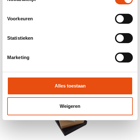
Voorkeuren
Statistieken
Marketing
Sacs à bouteilles en jute pour 6 bouteilles de vin
à partir de
2,27 €
par pièce
À partir de 25 pièces
1 format et 1 couleur de matière
Alles toestaan
Weigeren