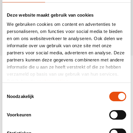
vives et un peu plus pâles qu'avec les techniques
d'impression ci-dessus. Le plus grand avantageest la
Deze website maakt gebruik van cookies
vitesse de l'impression numérique. La couleur de la
matière affecte l'impression. Avec un fond non
We gebruiken cookies om content en advertenties te
blanc, l'impression sera saturéeselon la couleur de la
personaliseren, om functies voor social media te bieden
matière.
en om ons websiteverkeer te analyseren. Ook delen we
informatie over uw gebruik van onze site met onze
partners voor social media, adverteren en analyse. Deze
partners kunnen deze gegevens combineren met andere
informatie die u aan ze heeft verstrekt of die ze hebben
verzameld op basis van uw gebruik van hun services.
Bekijk hier de
cookiemelding
.
Toestemmingsselectie
Noodzakelijk
Voorkeuren