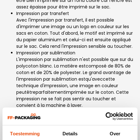
être bien imprimée sur un fond coloré car l'encre est
assez épaisse pour être imprimé sur le sac.
Impression par transfert
Avec l'impression par transfert, il est possible
d'imprimer une image ou un logo en couleur sur les
sacs en coton. Tout d'abord, le motif est imprimé sur
du papier aluminium et celui-ci est ensuite appliqué
sur le sac. Cela rend l'impression sensible au toucher.
Impression par sublimation
L'impression par sublimation n'est possible que sur du
polycoton blanc. La matière estcomposé de 80% de
coton et de 20% de polyester. Le grand avantage de
l'impression par sublimation estqu'aveccette
technique d'impression, une image en couleur
peutêtreparfaitementimprimée sur le coton. Cette
impression ne se fait pas sentir au toucher et
convient à la machine à laver.
Impression numérique
Avec l'impression numérique, les sacs en
cotonsontimprimés en couleur très rapidement. Cela
peut être réalisé à la fois sur du coton naturel écru et
Toestemming
Details
Over
du coton de couleur blanche. Les couleurs sontmoins