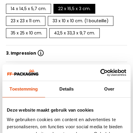
14 x 14,5 x 5,7 cm.
22 x 16,5 x 3 cm.
23 x 23 x 11 cm.
33 x 10 x 10 cm. (1 bouteille)
35 x 25 x 10 cm.
42,5 x 33,3 x 9,7 cm.
3. Impression
4. Nombre de couleurs d'impression
5. Quantité
Toestemming
Details
Over
6. Délai de livraison
Deze website maakt gebruik van cookies
7. Soummetre le design
We gebruiken cookies om content en advertenties te
personaliseren, om functies voor social media te bieden