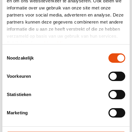
en om ons websiteverkeer te analyseren. Ook delen we
informatie over uw gebruik van onze site met onze
Résumé
partners voor social media, adverteren en analyse. Deze
464 avis
partners kunnen deze gegevens combineren met andere
informatie die u aan ze heeft verstrekt of die ze hebben
Prix total
verzameld op basis van uw gebruik van hun services.
hors TVA
73,76 €*
Bekijk hier de
cookiemelding
.
Toestemmingsselectie
Noodzakelijk
Envoyez-moi un récapitulatif par courriel.
Numéro d’article:
VAL051
Voorkeuren
Meilleur prix garanti
Livraison mondiale
Livraison 48H possible
Statistieken
Visuel et / ou échantillon gratuit
Aide et conseils de notre studio graphique
Marketing
Demander un devis