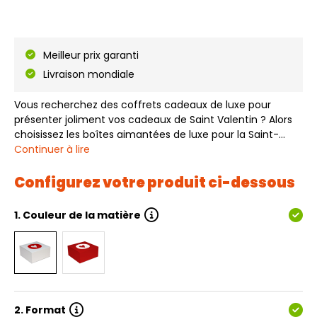
Meilleur prix garanti
Livraison mondiale
Vous recherchez des coffrets cadeaux de luxe pour
présenter joliment vos cadeaux de Saint Valentin ? Alors
choisissez les boîtes aimantées de luxe pour la Saint-
Valentin - Cœur. Les boîtes aimantées de luxe pour la
Continuer à lire
Saint-Valentin - Cœur sont livrées à plat et sont faciles à
installer. Ces boîtes ai…
Configurez votre produit ci-dessous
1.
Couleur de la matière
2.
Format