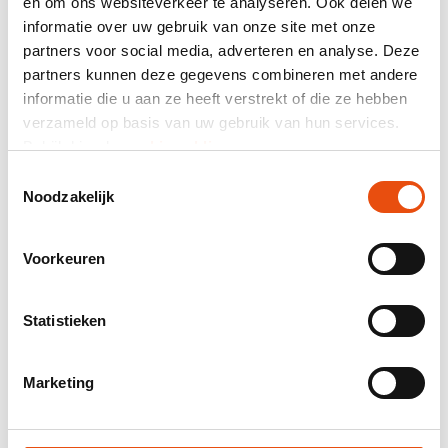
en om ons websiteverkeer te analyseren. Ook delen we
informatie over uw gebruik van onze site met onze
Résumé
partners voor social media, adverteren en analyse. Deze
464 avis
partners kunnen deze gegevens combineren met andere
informatie die u aan ze heeft verstrekt of die ze hebben
Prix total
verzameld op basis van uw gebruik van hun services.
hors TVA
57,85 €*
Bekijk hier de
cookiemelding
.
Toestemmingsselectie
Noodzakelijk
Envoyez-moi un récapitulatif par courriel.
Numéro d’article:
GDD004
Voorkeuren
Meilleur prix garanti
Livraison mondiale
Livraison 48H possible
Statistieken
Visuel et / ou échantillon gratuit
Aide et conseils de notre studio graphique
Marketing
Demander un devis