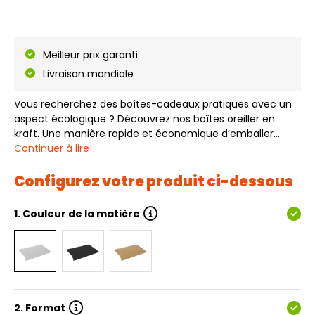
Meilleur prix garanti
Livraison mondiale
Vous recherchez des boîtes-cadeaux pratiques avec un
aspect écologique ? Découvrez nos boîtes oreiller en
kraft. Une manière rapide et économique d’emballer
votre cadeau ou votre carte-cadeau. Ces boîtes oreiller
Continuer à lire
sont disponibles sur stock et peuvent être commandées
dans différentes couleurs standa…
Configurez votre produit ci-dessous
1.
Couleur de la matière
2.
Format