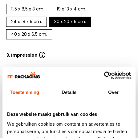
11,5 x 8,5 x 3 cm.
19 x 13 x 4 cm.
24 x 18 x 5 cm.
30 x 20 x 5 cm.
40 x 28 x 6,5 cm.
3. Impression
4. Nombre de couleurs d'impression
5. Quantité
Toestemming
Details
Over
6. Délai de livraison
Deze website maakt gebruik van cookies
7. Soummetre le design
We gebruiken cookies om content en advertenties te
personaliseren, om functies voor social media te bieden