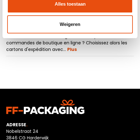
Alles toestaan
Weigeren
La description
Vous cherchez un emballage tendance pour vos
commandes de boutique en ligne ? Choisissez alors les
cartons d'expédition avec…
Plus
ADRESSE
.
Nobelstraat 24
3846 CG Harderwijk