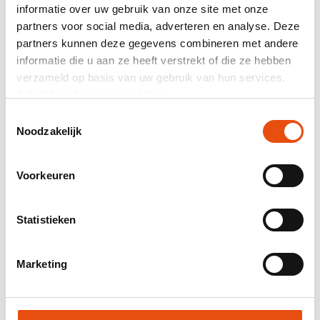
Résumé
informatie over uw gebruik van onze site met onze
partners voor social media, adverteren en analyse. Deze
464 avis
partners kunnen deze gegevens combineren met andere
informatie die u aan ze heeft verstrekt of die ze hebben
Prix total
verzameld op basis van uw gebruik van hun services.
hors TVA
116,53 €*
Bekijk hier de
cookiemelding
.
Toestemmingsselectie
Envoyez-moi un récapitulatif par courriel.
Noodzakelijk
Numéro d’article:
VPD064
Meilleur prix garanti
Voorkeuren
Livraison mondiale
Livraison 48H possible
Statistieken
Visuel et / ou échantillon gratuit
Aide et conseils de notre studio graphique
Marketing
Demander un devis
Demande d'échantillon