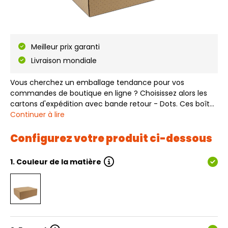
Meilleur prix garanti
Livraison mondiale
Vous cherchez un emballage tendance pour vos
commandes de boutique en ligne ? Choisissez alors les
cartons d'expédition avec bande retour - Dots. Ces boîtes
d'expédition sont disponibles en différentes tailles et sont
Continuer à lire
disponibles directement en stock. Les boîtes d'expédition
avec bande retour - Dot…
Configurez votre produit ci-dessous
1.
Couleur de la matière