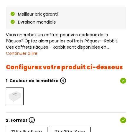
Meilleur prix garanti
Livraison mondiale
Vous cherchez un coffret pour vos cadeaux de la
Pâques? Optez alors pour les coffrets Pâques - Rabbit.
Ces coffrets Pâques - Rabbit sont disponibles en
différentes tailles et sont disponibles directement du
Continuer à lire
stock. Les coffrets Pâques - Rabbit conviennent à
diverses fins en raison des différentes ta…
Configurez votre produit ci-dessous
1.
Couleur de la matière
2.
Format
22,5 x 15 x 9 cm.
27 x 20 x 13 cm.