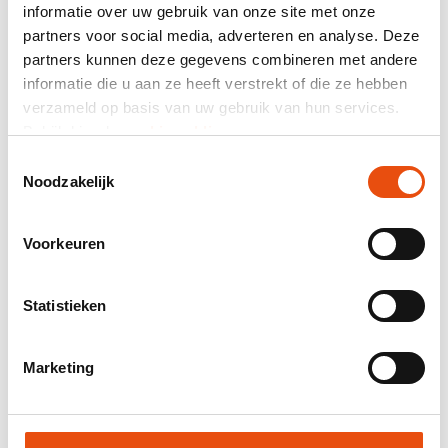
Résumé
informatie over uw gebruik van onze site met onze
partners voor social media, adverteren en analyse. Deze
464 avis
partners kunnen deze gegevens combineren met andere
informatie die u aan ze heeft verstrekt of die ze hebben
Prix total
verzameld op basis van uw gebruik van hun services.
hors TVA
2,05 €*
Bekijk hier de
cookiemelding
.
Toestemmingsselectie
Envoyez-moi un récapitulatif par courriel.
Noodzakelijk
Numéro d’article:
PAS067
Meilleur prix garanti
Voorkeuren
Livraison mondiale
Livraison 48H possible
Statistieken
Visuel et / ou échantillon gratuit
Aide et conseils de notre studio graphique
Marketing
Demander un devis
Demande d'échantillon