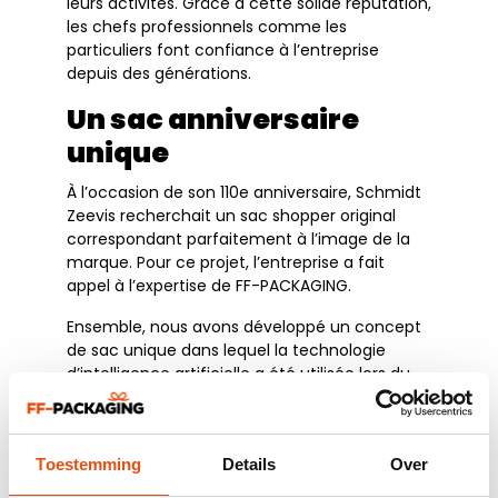
leurs activités. Grâce à cette solide réputation,
les chefs professionnels comme les
particuliers font confiance à l’entreprise
depuis des générations.
Un sac anniversaire
unique
À l’occasion de son 110e anniversaire, Schmidt
Zeevis recherchait un sac shopper original
correspondant parfaitement à l’image de la
marque. Pour ce projet, l’entreprise a fait
appel à l’expertise de FF-PACKAGING.
Ensemble, nous avons développé un concept
de sac unique dans lequel la technologie
d’intelligence artificielle a été utilisée lors du
processus de création. À partir de différentes
idées et inspirations visuelles, un design
exclusif a été créé puis progressivement
Toestemming
Details
Over
affiné et perfectionné.