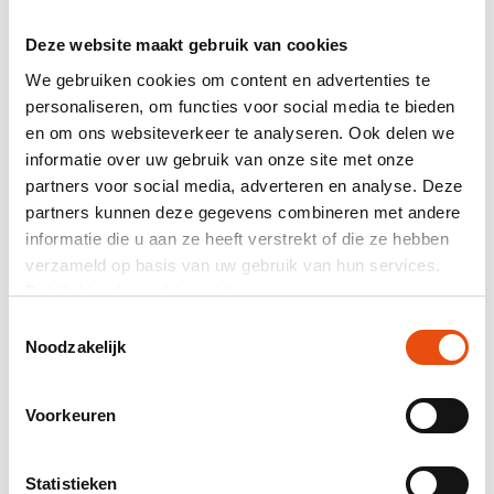
Le résultat final est un sac anniversaire
remarquable qui donne pleinement vie à
Deze website maakt gebruik van cookies
l’identité de Schmidt Zeevis. Son apparence
fraîche, ses détails reconnaissables et sa
We gebruiken cookies om content en advertenties te
finition haut de gamme en font un sac
personaliseren, om functies voor social media te bieden
parfaitement adapté au caractère et à
en om ons websiteverkeer te analyseren. Ook delen we
l’image de l’entreprise.
informatie over uw gebruik van onze site met onze
Un sac entièrement
partners voor social media, adverteren en analyse. Deze
partners kunnen deze gegevens combineren met andere
conçu selon votre
informatie die u aan ze heeft verstrekt of die ze hebben
identité visuelle
verzameld op basis van uw gebruik van hun services.
Bekijk hier de
cookiemelding
.
Chez FF-PACKAGING, nous accompagnons les
entreprises dans la conception et la
Toestemmingsselectie
production d’emballages sur mesure. Qu’il
Noodzakelijk
s’agisse d’un simple sac de transport, d’une
boîte de luxe ou d’un concept d’emballage
complet, nous réfléchissons avec vous à une
Voorkeuren
solution parfaitement adaptée à votre
identité de marque.
Statistieken