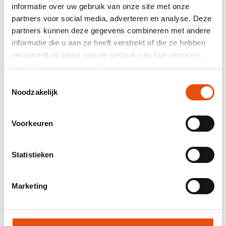
informatie over uw gebruik van onze site met onze
Emballages
partners voor social media, adverteren en analyse. Deze
partners kunnen deze gegevens combineren met andere
personnalisés pour
informatie die u aan ze heeft verstrekt of die ze hebben
chocolat
verzameld op basis van uw gebruik van hun services.
Bekijk hier de
cookiemelding
.
Découvrez sur notre site web la nouvelle page
avec une large gamme d’emballages pour
Toestemmingsselectie
chocolat. Parfaits pour les cadeaux
Noodzakelijk
d’entreprise, les présentations de luxe et la
vente en magasin.
Voorkeuren
VOIR LA COLLECTION >
Statistieken
Nouveaux sacs de plage
Marketing
Sur notre site web, vous trouverez de
nombreux nouveaux produits spécialement
sélectionnés pour l’été. Des sacs en coton