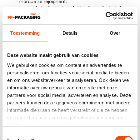
marque se rejoignent.
Les produits d’entretien de Van Doorn Exclusief
sont utilisés dans des environnements où la
qualité et l’esthétique sont primordiales. C’est
pourquoi des emballages ont été choisis pour
Toestemming
Details
Over
offrir une protection optimale pendant le
transport tout en créant immédiatement une
impression professionnelle. FF-Packaging a
développé des solutions solides, durables et
Deze website maakt gebruik van cookies
représentatives, garantissant la sécurité des
We gebruiken cookies om content en advertenties te
produits et une présentation attractive.
personaliseren, om functies voor social media te bieden
Boîte magnétique pour
en om ons websiteverkeer te analyseren. Ook delen we
sets d’entretien de luxe
informatie over uw gebruik van onze site met onze
partners voor social media, adverteren en analyse. Deze
Pour les sets complets, une solide
boîte
partners kunnen deze gegevens combineren met andere
magnétique
a été choisie. Cet emballage
informatie die u aan ze heeft verstrekt of die ze hebben
assure une protection maximale et une
verzameld op basis van uw gebruik van hun services.
présentation haut de gamme à l’ouverture. Le
Bekijk hier de
cookiemelding
.
carton robuste et la fermeture solide
maintiennent parfaitement les produits en
Toestemmingsselectie
place, tandis que l’aspect luxueux correspond