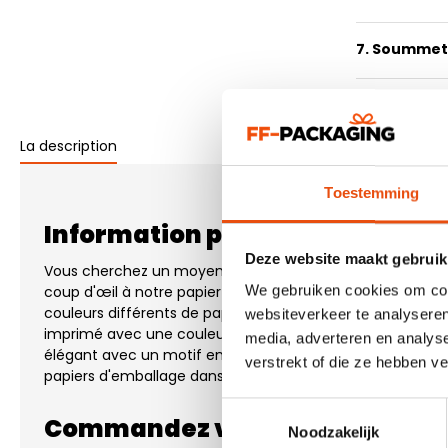
7. Soummetr
La description
Toestemming
Information produit "Papier ca
Deze website maakt gebruik
Vous cherchez un moyen d'emballer soigneusement votre 
We gebruiken cookies om cont
coup d'œil à notre papier d'emballage. Nous avons plus 
couleurs différents de papier d'emballage dans notre sto
websiteverkeer te analyseren
imprimé avec une couleur unie, du papier kraft non impr
media, adverteren en analys
élégant avec un motif en 1 ou plusieurs couleurs. Nous po
verstrekt of die ze hebben v
papiers d'emballage dans un délai de 1 à 5 jours ouvrables
Toestemmingsselectie
Commandez votre Papier cade
Noodzakelijk