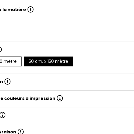
 la matière
50 mètre
50 cm. x 150 mètre
on
e couleurs d'impression
ivraison