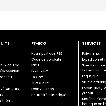
DUITS
FF-ECO
SERVICES
Notre politique RSE
Paiements
Code de conduite
Expédition et 
aux de luxe
FSC®
Spécifications
fichier d’impr
'expédition
Fairtrade®
Logistique
 cadeau
GOTS®
Studio graphi
ZEROTREE®
Echantillon / V
 vêtements
Lean & Green
gratuit
rs
Neutralité climatique
Matériel d'em
 à thème
boutique en li