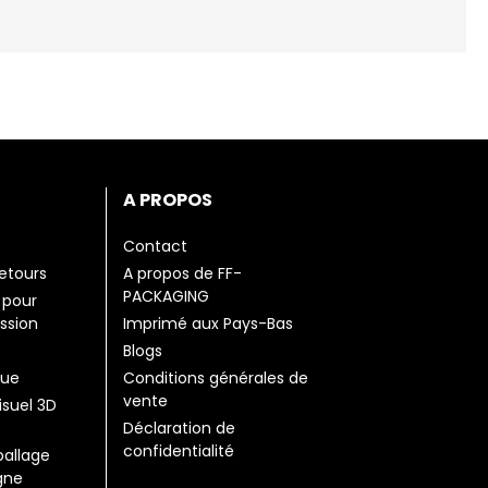
A PROPOS
Contact
retours
A propos de FF-
PACKAGING
 pour
ession
Imprimé aux Pays-Bas
Blogs
que
Conditions générales de
vente
isuel 3D
Déclaration de
confidentialité
ballage
gne