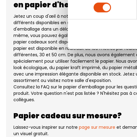
en papier d'herbe - Dessin fleur
Jetez un coup d'œil à notre papier d'emballage. Nous a
différents disponibles en stock pour vous. Nous pouvons vo
d'emballage dans un délai de 1 à 5 jours ouvrables. Si vous
même, vous pouvez également récupérer le papier d'emb
papier cadeaux sont disponible en stock et peut vous êtr
papier est disponible en rouleaux de 150 mètres par roule
différentes, 30 et 50 cm. De plus, nous avons également 
spécialement pour utiliser facilement le papier. Nous av
look écologique, du papier kraft imprimé, du papier métal
avec une impression élégante disponible en stock. Jetez 
assortiment ou visitez notre salle d'exposition.
Consultez la FAQ sur le papier d'emballage pour les quest
produit. Votre question n'est pas listée ? N'hésitez pas à
collègues.
Papier cadeau sur mesure?
Laissez-vous inspirer sur notre
page sur mesure
et demand
un visuel gratuit.