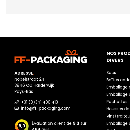
NOS PRO
DIVERS
Sacs
ADRESSE
.
Nobelstraat 24
Boîtes cade
3846 CG Harderwijk
Emballage d
Pays-Bas
Emballage
Pochettes
+31 (0)341 430 413
info@ff-packaging.com
Housses de
Vins/traiteu
Emballage
Évaluation client de
9,3
sur
9,3
464
avis.