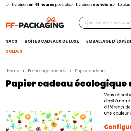
Livraison
en 48 heures
possible
Livraison
mondiale
Le plu
SACS
BOÎTES CADEAUX DE LUXE
EMBALLAGE D'EXPÉD
SOLDES
Home
Emballage cadeau
Papier cadeau
Papier cadeau écologique e
Vous cherche
d'œil à notr
différents d
une couleur u
Configur