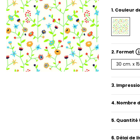
1.
Couleur de
2.
Format
30 cm. x 1
3. Impressi
4. Nombre d
5. Quantité
6. Délai de l