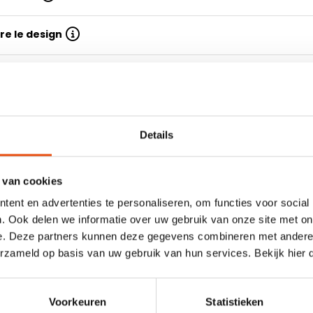
e le design
Details
deau écologique en papier d'herbe -
 van cookies
produit ? Alors jetez un
Propriétés
ent en advertenties te personaliseren, om functies voor social
de 200 modèles, matières et
ck. Du papier d'emballage
. Ook delen we informatie over uw gebruik van onze site met on
Modèle
imé et du papier d'emballage
e. Deze partners kunnen deze gegevens combineren met andere i
Rouleau
uvons vous livrer tous nos
erzameld op basis van uw gebruik van hun services. Bekijk hier
.
Matière
Papier
au écologique
Voorkeuren
Statistieken