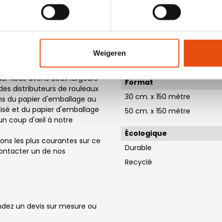
s
Couleur matière
Multicolore
vons de nombreux modèles
us livrer notre papier
Dimensions
 en avez besoin le jour
Weigeren
allage chez nous. Tous les
Largeur x longueur
e envoyé le jour même. Le
au. Nous avons deux largeurs
Format
des distributeurs de rouleaux
30 cm. x 150 mètre
ons du papier d'emballage au
lisé et du papier d'emballage
50 cm. x 150 mètre
un coup d'œil à notre
Écologique
ions les plus courantes sur ce
Durable
 contacter un de nos
Recyclé
ez un devis sur mesure ou