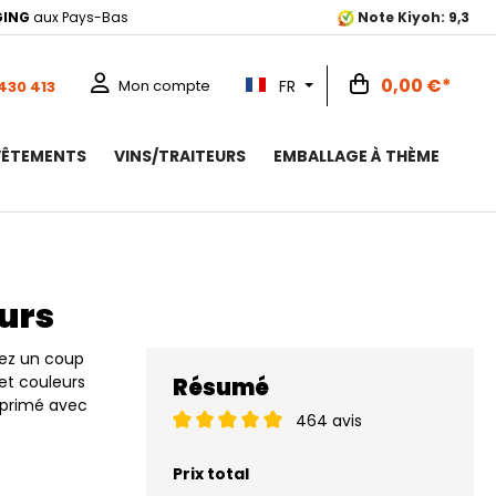
GING
aux Pays-Bas
Note Kiyoh: 9,3
0,00 €*
FR
Mon compte
 430 413
VÊTEMENTS
VINS/TRAITEURS
EMBALLAGE À THÈME
eurs
tez un coup
et couleurs
Résumé
mprimé avec
464 avis
Prix total