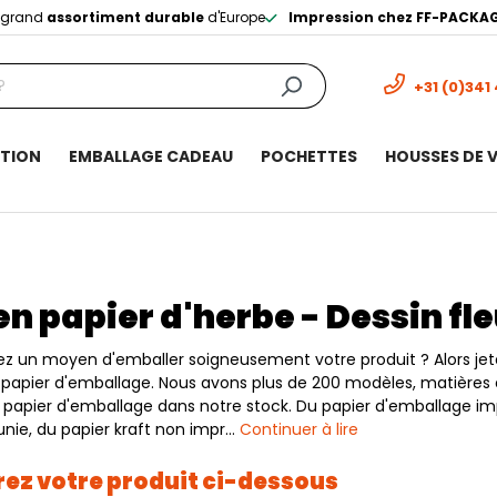
s grand
assortiment durable
d'Europe
Impression chez FF-PACKA
+31 (0)341
ITION
EMBALLAGE CADEAU
POCHETTES
HOUSSES DE 
n papier d'herbe - Dessin fl
z un moyen d'emballer soigneusement votre produit ? Alors je
e papier d'emballage. Nous avons plus de 200 modèles, matières 
e papier d'emballage dans notre stock. Du papier d'emballage i
nie, du papier kraft non impr…
Continuer à lire
ez votre produit ci-dessous