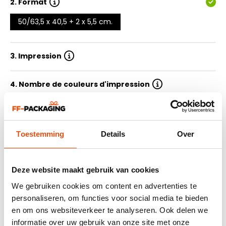
2.
Format
50/63,5 x 40,5 + 2 x 5,5 cm.
3. Impression
4. Nombre de couleurs d'impression
5. Quantité
Toestemming
Details
Over
6. Délai de livraison
7. Soummetre le design
Deze website maakt gebruik van cookies
We gebruiken cookies om content en advertenties te
personaliseren, om functies voor social media te bieden
Résumé
en om ons websiteverkeer te analyseren. Ook delen we
informatie over uw gebruik van onze site met onze
464 avis