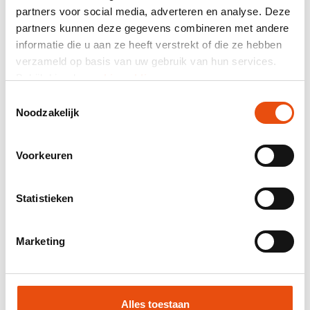
partners voor social media, adverteren en analyse. Deze
partners kunnen deze gegevens combineren met andere
Prix total
informatie die u aan ze heeft verstrekt of die ze hebben
hors TVA
103,31 €*
verzameld op basis van uw gebruik van hun services.
Bekijk hier de
cookiemelding
.
Envoyez-moi un récapitulatif par courriel.
Toestemmingsselectie
Numéro d’article:
DKE082
Noodzakelijk
Meilleur prix garanti
Livraison mondiale
Voorkeuren
Livraison 48H possible
Visuel et / ou échantillon gratuit
Statistieken
Aide et conseils de notre studio graphique
Marketing
Demander un devis
Demande d'échantillon
Alles toestaan