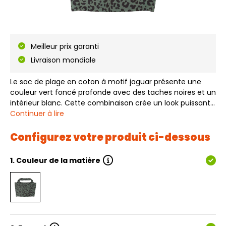
Meilleur prix garanti
Livraison mondiale
Le sac de plage en coton à motif jaguar présente une
couleur vert foncé profonde avec des taches noires et un
intérieur blanc. Cette combinaison crée un look puissant
et moderne avec une touche de jungle. La qualité solide
Continuer à lire
(230 g/m2) du coton rend le sac parfait pour un usage
quotidien, les journée…
Configurez votre produit ci-dessous
1.
Couleur de la matière