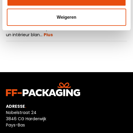
La description
Weigeren
Le sac de plage en coton à motif jaguar présente une
couleur vert foncé profonde avec des taches noires et
un intérieur blan…
Plus
ADRESSE
.
Nobelstraat 24
3846 CG Harderwijk
Pays-Bas