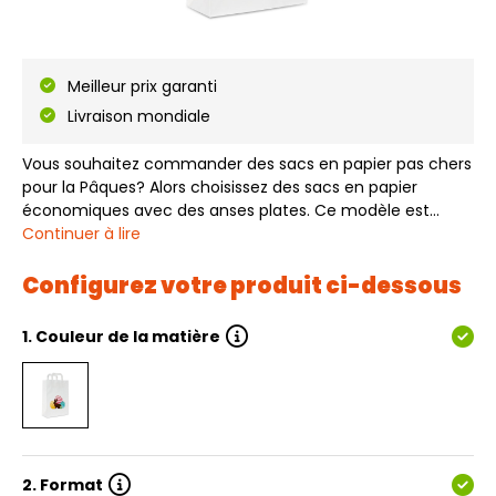
Meilleur prix garanti
Livraison mondiale
Vous souhaitez commander des sacs en papier pas chers
pour la Pâques? Alors choisissez des sacs en papier
économiques avec des anses plates. Ce modèle est
réalisé en papier kraft blanc et imprimé sur une face d'un
Continuer à lire
motif Oeufs de Pâques. Les sacs papier de Pâques -
Oeufs de Pâques sont disponibles s…
Configurez votre produit ci-dessous
1.
Couleur de la matière
2.
Format