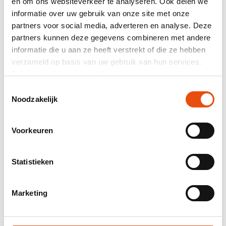
en om ons websiteverkeer te analyseren. Ook delen we
informatie over uw gebruik van onze site met onze
Résumé
partners voor social media, adverteren en analyse. Deze
464 avis
partners kunnen deze gegevens combineren met andere
informatie die u aan ze heeft verstrekt of die ze hebben
Prix total
verzameld op basis van uw gebruik van hun services.
hors TVA
1,18 €*
Bekijk hier de
cookiemelding
.
Toestemmingsselectie
Noodzakelijk
Envoyez-moi un récapitulatif par courriel.
Numéro d’article:
PAS023
Voorkeuren
Meilleur prix garanti
Livraison mondiale
Livraison 48H possible
Statistieken
Visuel et / ou échantillon gratuit
Aide et conseils de notre studio graphique
Marketing
Demander un devis