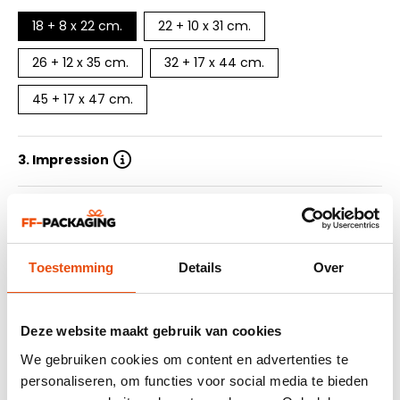
18 + 8 x 22 cm.
22 + 10 x 31 cm.
26 + 12 x 35 cm.
32 + 17 x 44 cm.
45 + 17 x 47 cm.
3. Impression
4. Nombre de couleurs d'impression
5. Quantité
Toestemming
Details
Over
6. Délai de livraison
Deze website maakt gebruik van cookies
7. Soummetre le design
We gebruiken cookies om content en advertenties te
personaliseren, om functies voor social media te bieden