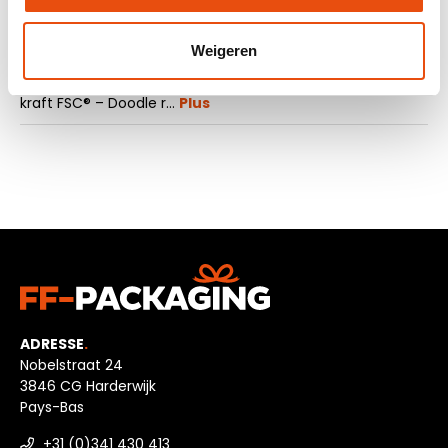
La description
Weigeren
Voulez vous commandez des sacs en papier kraft bon
marché et écologique? Choissisez les sacs en papier
kraft FSC® – Doodle r…
Plus
ADRESSE
.
Nobelstraat 24
3846 CG Harderwijk
Pays-Bas
+31 (0)341 430 413