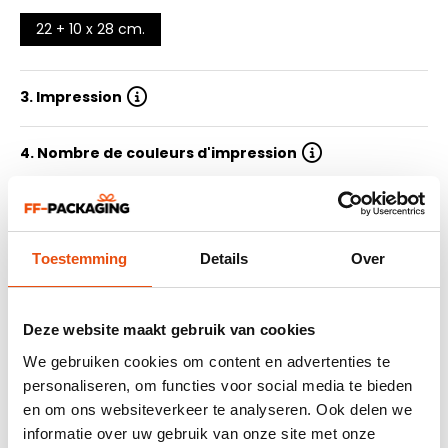
22 + 10 x 28 cm.
3. Impression
4. Nombre de couleurs d'impression
5. Quantité
Toestemming
Details
Over
6. Délai de livraison
7. Soummetre le design
Deze website maakt gebruik van cookies
We gebruiken cookies om content en advertenties te
personaliseren, om functies voor social media te bieden
Résumé
en om ons websiteverkeer te analyseren. Ook delen we
464 avis
informatie over uw gebruik van onze site met onze