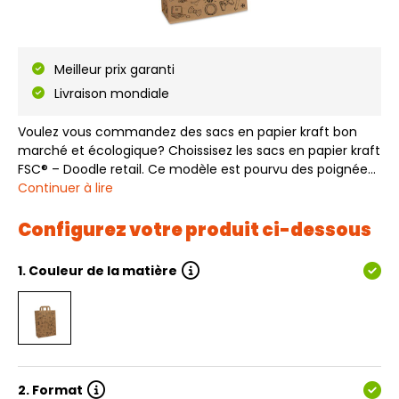
Meilleur prix garanti
Livraison mondiale
Voulez vous commandez des sacs en papier kraft bon
marché et écologique? Choissisez les sacs en papier kraft
FSC® – Doodle retail. Ce modèle est pourvu des poignées
plates et un impression d’un dessign de doodle retail à
Continuer à lire
l’extérieur. Le matériel utilisé est du 70-90 grammes
papier kraft brun certif…
Configurez votre produit ci-dessous
1.
Couleur de la matière
2.
Format