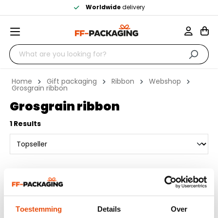
Worldwide
delivery
Home
Gift packaging
Ribbon
Webshop
Grosgrain ribbon
Grosgrain ribbon
1 Results
Toestemming
Details
Over