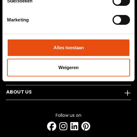
Statistieken
info@ff-packaging.com
Customer rating of
9.3
from
Marketing
9.3
464
reviews.
OUR FULL RANGE
Alles toestaan
FF-ECO
Weigeren
SERVICES
ABOUT US
Follow us on