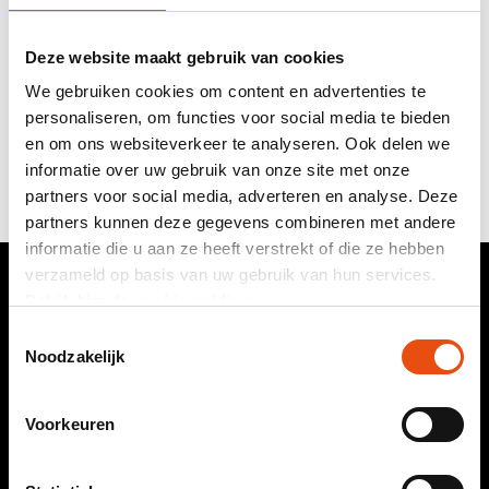
Deze website maakt gebruik van cookies
Grosgrain ribbon
We gebruiken cookies om content en advertenties te
from
€8.46
per piece
personaliseren, om functies voor social media te bieden
Available from 1 roll
en om ons websiteverkeer te analyseren. Ook delen we
Available in 1 size and 3 material colours
informatie over uw gebruik van onze site met onze
partners voor social media, adverteren en analyse. Deze
partners kunnen deze gegevens combineren met andere
informatie die u aan ze heeft verstrekt of die ze hebben
verzameld op basis van uw gebruik van hun services.
Bekijk hier de
cookiemelding
.
Toestemmingsselectie
Noodzakelijk
ADDRESS
.
Nobelstraat 24
3846 CG Harderwijk
Voorkeuren
The Netherlands
+31 (0)341 430 413