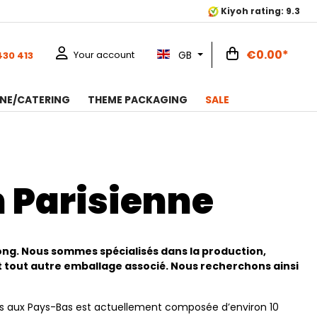
Kiyoh rating: 9.3
€0.00*
GB
Your account
430 413
NE/CATERING
THEME PACKAGING
SALE
 Parisienne
ng. Nous sommes spécialisés dans la production,
t tout autre emballage associé. Nous recherchons ainsi
es aux Pays-Bas est actuellement composée d’environ 10