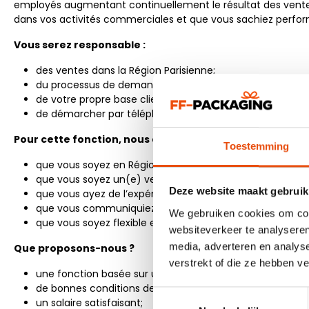
employés augmentant continuellement le résultat des ventes. 
dans vos activités commerciales et que vous sachiez performe
Vous serez responsable :
des ventes dans la Région Parisienne;
du processus de demandes, du conseil clientèle, de rédi
de votre propre base clients, de diriger les relations prof
de démarcher par téléphone et en porte-à-porte quot
Pour cette fonction, nous attendons de vous :
Toestemming
que vous soyez en Région Parisienne;
que vous soyez un(e) vendeur(euse) proactif(ve), qui
Deze website maakt gebruik
que vous ayez de l’expérience dans le secteur de la ven
que vous communiquiez parfaitement en Français et en Ang
We gebruiken cookies om cont
que vous soyez flexible et enthousiaste.
websiteverkeer te analyseren
media, adverteren en analys
Que proposons-nous ?
verstrekt of die ze hebben v
une fonction basée sur un travail à temps plein;
de bonnes conditions de travail;
Toestemmingsselectie
un salaire satisfaisant;