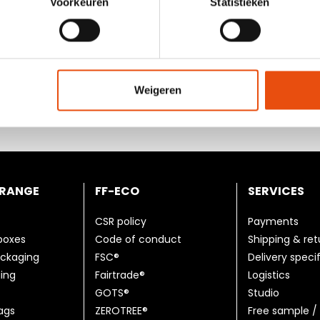
Voorkeuren
Statistieken
otre propre initiative;
irect;
e candidature?
Weigeren
récente par email à
hr@ff-packaging.com
.
es.
 RANGE
FF-ECO
SERVICES
CSR policy
Payments
 boxes
Code of conduct
Shipping & ret
ackaging
FSC®
Delivery speci
ing
Fairtrade®
Logistics
GOTS®
Studio
ags
ZEROTREE®
Free sample / 