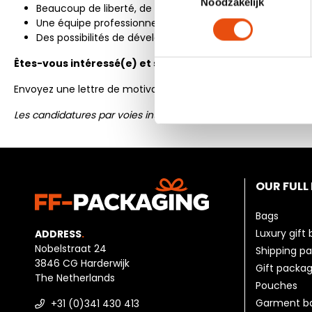
Noodzakelijk
Beaucoup de liberté, de responsabilités et de place pour v
Une équipe professionnelle où vos idées ont un impact d
Des possibilités de développement.
Êtes-vous intéressé(e) et souhaitezvous déposer votr
Envoyez une lettre de motivation et un CV avec une photo 
Les candidatures par voies intérimaires ne seront pas accepté
OUR FULL
Bags
Luxury gift
ADDRESS
.
Nobelstraat 24
Shipping p
3846 CG Harderwijk
Gift packag
The Netherlands
Pouches
Garment b
+31 (0)341 430 413