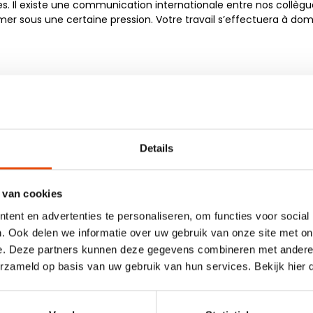
Il existe une communication internationale entre nos collègues 
r sous une certaine pression. Votre travail s’effectuera à domi
ger et d’envoyer les devis, du suivi et des commandes;
essionnelles et de participer à l’expansion des ventes;
idiennement.
Details
 créé des opportunités commerciales en générant de nouveaux 
 van cookies
te de sacs cabas / emballages;
lais, oralement et à l’écrit (le Néerlandais est un plus);
ent en advertenties te personaliseren, om functies voor social
. Ook delen we informatie over uw gebruik van onze site met on
e. Deze partners kunnen deze gegevens combineren met andere i
erzameld op basis van uw gebruik van hun services. Bekijk hier