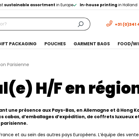
st
sustainable assortment
in Europe
In-house printing
in Holland
+31 (0)341 
GIFT PACKAGING
POUCHES
GARMENT BAGS
FOOD/WI
n Parisienne
(e) H/F en région
ant une présence aux Pays-Bas, en Allemagne et à Hong Ko
cs cabas, d’emballages d’expédition, de coffrets luxueux e
 parisienne.
France et au sein des autres pays Européens. L’équipe des vent