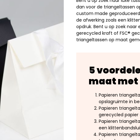
Bent u op zoek naar luxe ta
dan voor de triangeltassen 
custom made geproduceerd. D
de afwerking zoals een klitten
opdruk. Bent u op zoek naar e
gerecycled kraft of FSC® gece
triangeltassen op maat gem
5 voordele
maat met
Papieren triangelt
opslagruimte in b
Papieren triangelt
gerecycled papier 
Papieren triangelt
een klittenbandslui
Papieren triangelt