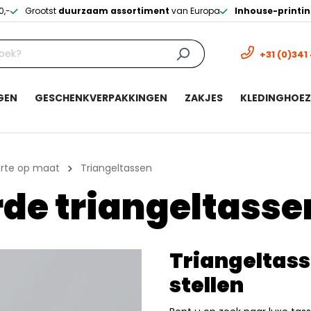
0,-
Grootst
duurzaam assortiment
van Europa
Inhouse-printi
+31 (0)341
GEN
GESCHENKVERPAKKINGEN
ZAKJES
KLEDINGHOE
rte op maat
Triangeltassen
de triangeltass
Triangeltas
stellen