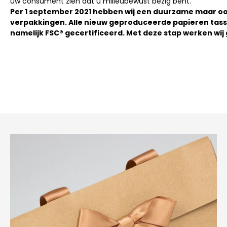
uw consument zien dat u milieubewust bezig bent.
Per 1 september 2021 hebben wij een duurzame maar oo
verpakkingen. Alle nieuw geproduceerde papieren tassen
namelijk FSC® gecertificeerd. Met deze stap werken wi