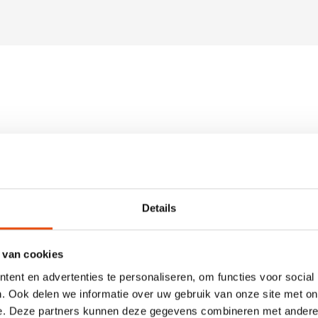
k
Details
n als in full colour te bedrukken. De meest gebruikte
m en aflopend geen enkel probleem. Ook kunnen wij de
 van cookies
als een hotstamp bedrukking (ook wel foliedruk genoemd),
bossing/debossing waarbij een deel van de bedrukking naar
ent en advertenties te personaliseren, om functies voor social
t.
. Ook delen we informatie over uw gebruik van onze site met on
e. Deze partners kunnen deze gegevens combineren met andere i