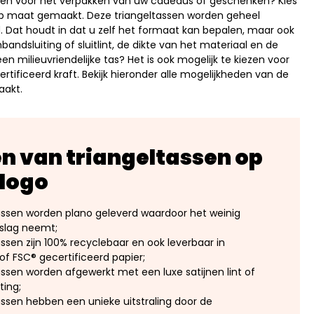
ssen voor het verpakken van uw cadeaus of geschenken? Kies
op maat gemaakt. Deze triangeltassen worden geheel
at houdt in dat u zelf het formaat kan bepalen, maar ook
bandsluiting of sluitlint, de dikte van het materiaal en de
en milieuvriendelijke tas? Het is ook mogelijk te kiezen voor
rtificeerd kraft. Bekijk hieronder alle mogelijkheden van de
aakt.
n van triangeltassen op
 logo
assen worden plano geleverd waardoor het weinig
eslag neemt;
assen zijn 100% recyclebaar en ook leverbaar in
of FSC® gecertificeerd papier;
assen worden afgewerkt met een luxe satijnen lint of
ting;
assen hebben een unieke uitstraling door de