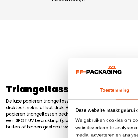
Triangeltassen met opdru
Toestemming
De luxe papieren triangeltassen zijn zowel in PANTONE® kleure
druktechniek is offset druk. Hierbij is een bedrukking rondo
Deze website maakt gebruik
papieren triangeltassen bedrukken met speciale effecten zo
een SPOT UV bedrukking (glanzend laklaagje) of met een em
We gebruiken cookies om cont
buiten of binnen gestanst wordt waardoor een reliëf ontstaa
websiteverkeer te analyseren
media, adverteren en analys