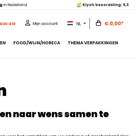
ng
in Nederland
Kiyoh beoordeling: 9,3
€ 0,00*
NL
Mijn account
 430 413
ZEN
FOOD/WIJN/HORECA
THEMA VERPAKKINGEN
en
sen naar wens samen te