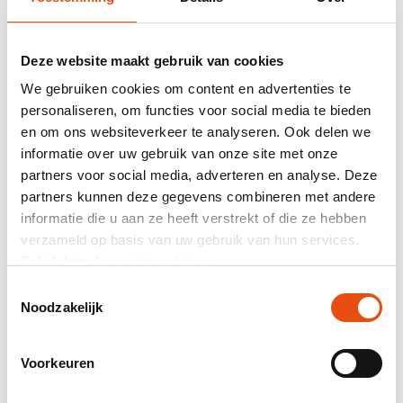
Deze website maakt gebruik van cookies
We gebruiken cookies om content en advertenties te
personaliseren, om functies voor social media te bieden
Etiketten - Van Sint
en om ons websiteverkeer te analyseren. Ook delen we
vanaf
€ 0,02
per stuk
informatie over uw gebruik van onze site met onze
Vanaf 1.000 stuks
partners voor social media, adverteren en analyse. Deze
In 1 formaat en 1 materiaalkleur
partners kunnen deze gegevens combineren met andere
informatie die u aan ze heeft verstrekt of die ze hebben
verzameld op basis van uw gebruik van hun services.
Bekijk hier de
cookiemelding
.
Toestemmingsselectie
Noodzakelijk
Voorkeuren
Etiketten - A gift for you