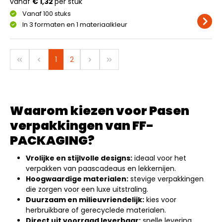
vanaf
€ 1,32
per stuk
Vanaf 100 stuks
In 3 formaten en 1 materiaalkleur
1
2
Waarom kiezen voor Pasen
verpakkingen van FF-
PACKAGING?
Vrolijke en stijlvolle designs:
ideaal voor het
verpakken van paascadeaus en lekkernijen.
Hoogwaardige materialen:
stevige verpakkingen
die zorgen voor een luxe uitstraling.
Duurzaam en milieuvriendelijk:
kies voor
herbruikbare of gerecyclede materialen.
Direct uit voorraad leverbaar:
snelle levering