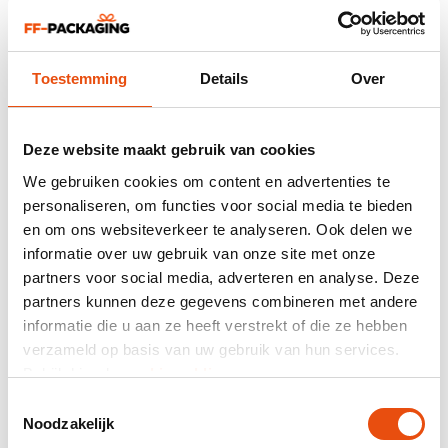
Pasen papieren draagtassen - Happy Easter
vanaf
€ 1,02
per stuk
Vanaf 150 stuks
Toestemming
Details
Over
In 5 formaten en 1 materiaalkleur
Deze website maakt gebruik van cookies
We gebruiken cookies om content en advertenties te
personaliseren, om functies voor social media te bieden
en om ons websiteverkeer te analyseren. Ook delen we
informatie over uw gebruik van onze site met onze
partners voor social media, adverteren en analyse. Deze
partners kunnen deze gegevens combineren met andere
Pasen papieren draagtassen - Rabbit
informatie die u aan ze heeft verstrekt of die ze hebben
vanaf
€ 1,02
per stuk
verzameld op basis van uw gebruik van hun services.
Vanaf 150 stuks
Bekijk hier de
cookiemelding
.
In 5 formaten en 1 materiaalkleur
Toestemmingsselectie
Noodzakelijk