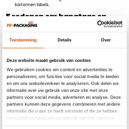
kartonnen labels.
5 redenen om hangtags en
manilla labels te kopen.
Ecologisch.
Toestemming
Details
Over
Alle kartonnen labels, hangtags en manilla labels die
wij produceren zijn gemaakt van gerecycled
papier/karton en zijn 100% recyclebaar.
Deze website maakt gebruik van cookies
Gebruiksvriendelijk.
Een hangtag en manilla label is makkelijk in gebruik. U
We gebruiken cookies om content en advertenties te
knoopt d.m.v. een touwtje of koordje de kartonnen
personaliseren, om functies voor social media te bieden
label eenvoudig om een product heen.
en om ons websiteverkeer te analyseren. Ook delen we
Goedkoop.
informatie over uw gebruik van onze site met onze
Al onze kartonnen labels zijn relatief goedkoop.
partners voor social media, adverteren en analyse. Deze
Doordat wij alle kartonnen label in grote oplages
produceren kunnen wij de labels tegen lage prijzen in
partners kunnen deze gegevens combineren met andere
de markt wegzetten.
informatie die u aan ze heeft verstrekt of die ze hebben
Snelle levertijd.
verzameld op basis van uw gebruik van hun services.
Wij kunnen uw hangtag snel leveren. Hoe snel?
Bekijk hier de
cookiemelding
.
Dezelfde dag als het nodig is! Doordat wij grote