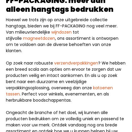
FF-PACKAGING: meer dan
alleen hangtags bedrukken
Hoewel we trots zijn op onze uitgebreide collectie
hangtags, bieden we bij FF-PACKAGING nog veel meer.
Van milieuvriendelijke
wijndozen
tot
stijlvolle
magneetdozen
, ons assortiment is ontworpen
om te voldoen aan de diverse behoeften van onze
klanten.
Op zoek naar robuuste
verzendverpakkingen
? We hebben
een breed scala aan opties om ervoor te zorgen dat uw
producten veilig en intact aankomen. En als u op zoek
bent naar een duurzame en veelzijdige
verpakkingsoplossing, overweeg dan onze
katoenen
tassen
. Perfect voor winkels, evenementen, en als
herbruikbare boodschappentas.
Ongeacht de branche of het doel, wij kunnen alle
producten bedrukken om ze volledig uniek en passend te
maken voor uw merk. Ontdek vandaag nog ons brede
assortiment en ontdek hoe we u kunnen helpen bij uw