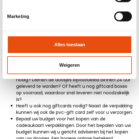
gaat kopen, dient u goed te weten voor welk doeleinde u
deze doosjes wilt gaat gebruiken. En heeft u naast de
doosjes ook nog
giftcards
nodig? Deze hebben wij ook!
Marketing
Weet u niet zo goed welke giftcard verpakking het meest
geschikt zijn? Bel of mail ons gerust voor meer informatie,
óf voor een afspraak met één van onze
vertegenwoordigers, zodat zij u goed kunnen adviseren.
Alles toestaan
De volgende onderwerpen kunnen van belang zijn bij het
kopen van giftcard doosjes:
Weigeren
Levertijd. Wanneer heeft u de giftcardverpakking
nodig? Dienen de doosjes bijvoorbeeld binnen 24 uur
geleverd te worden? Of heeft u nog giftcard boxes
op voorraad, waardoor snel leveren niet noodzakelijk
is?
Heeft u ook nog giftcards nodig? Naast de verpakking
kunnen wij ook de pvc-gift card zelf voor u verzorgen.
Bepaal uw budget voor het kopen van de
cadeaukaart verpakkingen. Door het bepalen van uw
budget kunnen wij u gericht adviseren bij het kopen
van uw doosjes. Een hogere oplage betekent