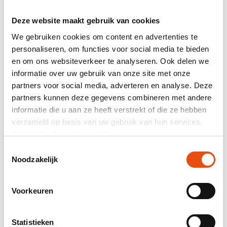
Selecteer het gewenste product. Alle beschikbare
geschenkdoosjes en pvc-giftcards zijn te zien op
Deze website maakt gebruik van cookies
deze pagina. Gebruik het filtermenu aan de linkerkant
We gebruiken cookies om content en advertenties te
om snel tot een gerichte keuze te komen.
personaliseren, om functies voor social media te bieden
De juiste giftcard verpakking gevonden? Klik op het
en om ons websiteverkeer te analyseren. Ook delen we
product en stel uw verpakking op de volgende pagina
samen.
informatie over uw gebruik van onze site met onze
Doorloop nu de stappen, zoals het gewenste formaat
partners voor social media, adverteren en analyse. Deze
en de gewenste kleur. De goedkope cadeaudoosjes
partners kunnen deze gegevens combineren met andere
voorzien van uw bedrijfsnaam of logo? Kies dan de
informatie die u aan ze heeft verstrekt of die ze hebben
oplage en het aantal drukkleuren. Optioneel kunt u
verzameld op basis van uw gebruik van hun services.
ook alvast het ontwerp uploaden.
Bekijk hier de
cookiemelding
.
U heeft alle benodigde stappen doorlopen. Klik hier op
de oranje button om het product aan de
Toestemmingsselectie
winkelwagen toe te voegen. Hier kunt u meteen
Noodzakelijk
overgaan tot bestellen en betalen.
Voorkeuren
Professional advies.
Voordat u gepersonaliseerde cadeaukaart verpakkingen
Statistieken