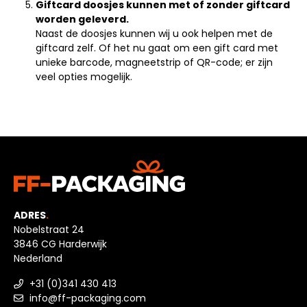
Giftcard doosjes kunnen met of zonder giftcard
worden geleverd.
Naast de doosjes kunnen wij u ook helpen met de
giftcard zelf. Of het nu gaat om een gift card met
unieke barcode, magneetstrip of QR-code; er zijn
veel opties mogelijk.
ADRES
.
Nobelstraat 24
3846 CG Harderwijk
Nederland
+31 (0)341 430 413
info@ff-packaging.com