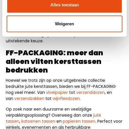
prachtig
kerstlint
en
kerstetiketten
voor een compleet
Alles toestaan
pakket. Wilt u uw cadeaus nog specialer maken?
Overweeg dan ons assortiment aan
kerstinpakpapier
.
Voor grotere geschenken hebben we ook
jute
Weigeren
tassen
,
plastic kersttassen
en
papieren kersttassen
. Voor
een luxe uitstraling zijn onze
kerstgeschenkdozen
een
uitstekende keuze.
FF-PACKAGING: meer dan
alleen vilten kersttassen
bedrukken
Hoewel we trots zijn op onze uitgebreide collectie
bedrukte jute kersttassen, bieden we bij FF-PACKAGING
nog veel meer. Van
vloeipapier
tot
verzenddozen
, en
van
verzendzakken
tot
wijnflesdozen
.
Op zoek naar een duurzame en veelzijdige
verpakkingsoplossing? Overweeg dan onze
jute
tassen
,
katoenen tassen
en
papieren tassen
. Perfect voor
winkels, evenementen en als herbruikbare