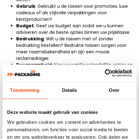
Gebruik
: Gebruikt u de tassen voor promoties, luxe
cadeaus of als stijlvolle verpakkingen voor
kerstproducten?
Budget
: Geef uw budget aan zodat we u kunnen
adviseren over de beste opties binnen uw prijsklasse.
Bedrukking
: Wilt u de tassen met of zonder
bedrukking bestellen? Bedrukte tassen zorgen voor
meer naamsbekendheid en zijn een mooie
reclamedrager.
Duurzaamheid
: Kies voor milieuvriendelijke opties en
draag bij aan een beter milieu.
10 redenen om vilten
Toestemming
Details
Over
kersttassen te kopen
Luxueuze uitstraling
: Geeft uw cadeaus een
Deze website maakt gebruik van cookies
elegante en feestelijke look.
Stevig en duurzaam
: Geschikt voor het dragen van
We gebruiken cookies om content en advertenties te
zwaardere geschenken.
personaliseren, om functies voor social media te bieden
Zacht en stijlvol
: Voelt aangenaam aan en ziet er
en om ons websiteverkeer te analyseren. Ook delen we