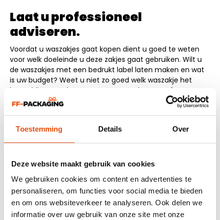
Laat u professioneel
adviseren.
Voordat u waszakjes gaat kopen dient u goed te weten
voor welk doeleinde u deze zakjes gaat gebruiken. Wilt u
de waszakjes met een bedrukt label laten maken en wat
is uw budget? Weet u niet zo goed welk waszakje het
beste bij uw producten past? Laat u dan vooraf eerst
adviseren door één van onze medewerkers. Wij staan u
graag telefonisch, per chat of per e-mail te woord. Wij
helpen u graag bij het maken van een weloverwogen
Toestemming
Details
Over
keuze bij de aanschaf van uw waszakjes.
De volgende onderwerpen kunnen van belang zijn bij het
kopen van waszakjes:
Deze website maakt gebruik van cookies
We gebruiken cookies om content en advertenties te
Levertijd. Wanneer heeft u de waszakjes nodig? Heeft
personaliseren, om functies voor social media te bieden
u een FIX-leverdatum? Dienen de waszakjes binnen
en om ons websiteverkeer te analyseren. Ook delen we
24 uur geleverd te worden? Of heeft u nog waszakjes
op voorraad waardoor snel leveren niet noodzakelijk
informatie over uw gebruik van onze site met onze