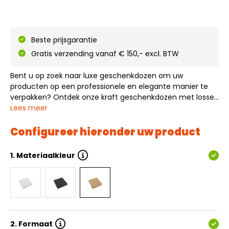
Beste prijsgarantie
Gratis verzending vanaf € 150,- excl. BTW
Bent u op zoek naar luxe geschenkdozen om uw
producten op een professionele en elegante manier te
verpakken? Ontdek onze kraft geschenkdozen met losse
deksel – de perfecte keuze voor een duurzame en
Lees meer
stijlvolle presentatie. Deze geschenkdozen worden
volledig in elkaar geleverd en zijn direct klaar v…
Configureer hieronder uw product
1.
Materiaalkleur
2.
Formaat