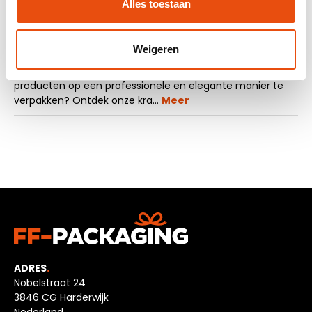
Alles toestaan
Beschrijving
Weigeren
Bent u op zoek naar luxe geschenkdozen om uw
producten op een professionele en elegante manier te
verpakken? Ontdek onze kra…
Meer
ADRES
.
Nobelstraat 24
3846 CG Harderwijk