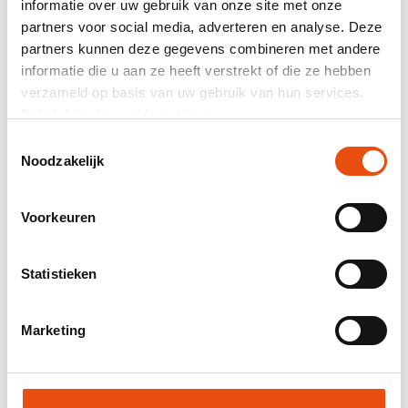
informatie over uw gebruik van onze site met onze
464 klantreviews
partners voor social media, adverteren en analyse. Deze
partners kunnen deze gegevens combineren met andere
Totaal prijs
informatie die u aan ze heeft verstrekt of die ze hebben
verzameld op basis van uw gebruik van hun services.
excl. BTW
€ 41,65*
Bekijk hier de
cookiemelding
.
Toestemmingsselectie
Mail samenstelling als offerte.
Noodzakelijk
Productnummer:
VPL007
Beste prijsgarantie
Voorkeuren
Gratis verzending vanaf € 150,- excl. BTW
24-uurs levering mogelijk
Statistieken
Gratis visual en/of sample
Hulp en advies door onze grafische studio
Marketing
Offerte op maat aanvragen
Vraag een sample aan