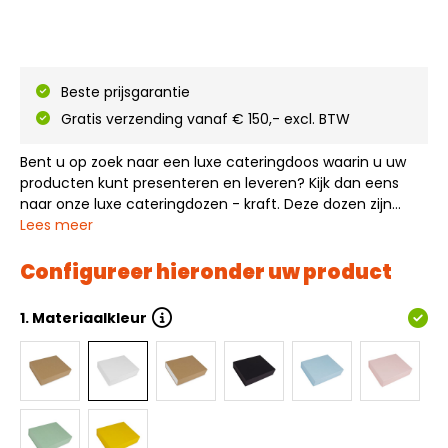
Beste prijsgarantie
Gratis verzending vanaf € 150,- excl. BTW
Bent u op zoek naar een luxe cateringdoos waarin u uw
producten kunt presenteren en leveren? Kijk dan eens
naar onze luxe cateringdozen - kraft. Deze dozen zijn
ideaal om uw product in te presenteren of te verpakken.
Lees meer
Deze dozen zijn vanuit voorraad leverbaar en in
verschillende standaardformaten en…
Configureer hieronder uw product
1.
Materiaalkleur