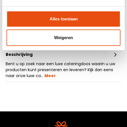
Hulp en advies door onze grafische studio
Alles toestaan
Offerte op maat aanvragen
Vraag een sample aan
Weigeren
Beschrijving
Bent u op zoek naar een luxe cateringdoos waarin u uw
producten kunt presenteren en leveren? Kijk dan eens
naar onze luxe ca…
Meer