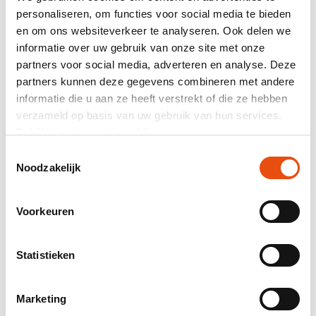
personaliseren, om functies voor social media te bieden
7. Ontwerp aanleveren
en om ons websiteverkeer te analyseren. Ook delen we
informatie over uw gebruik van onze site met onze
partners voor social media, adverteren en analyse. Deze
Samenvatting
partners kunnen deze gegevens combineren met andere
informatie die u aan ze heeft verstrekt of die ze hebben
464 klantreviews
verzameld op basis van uw gebruik van hun services.
Bekijk hier de
cookiemelding
.
Totaal prijs
Toestemmingsselectie
excl. BTW
€ 56,20*
Noodzakelijk
Mail samenstelling als offerte.
Voorkeuren
Productnummer:
VPD039F
Beste prijsgarantie
Statistieken
Gratis verzending vanaf € 150,- excl. BTW
24-uurs levering mogelijk
Marketing
Gratis visual en/of sample