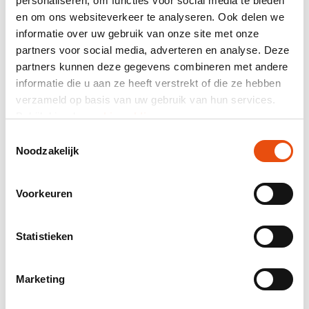
personaliseren, om functies voor social media te bieden
en om ons websiteverkeer te analyseren. Ook delen we
informatie over uw gebruik van onze site met onze
partners voor social media, adverteren en analyse. Deze
Samenvatting
partners kunnen deze gegevens combineren met andere
464 klantreviews
informatie die u aan ze heeft verstrekt of die ze hebben
verzameld op basis van uw gebruik van hun services.
Totaal prijs
Bekijk hier de
cookiemelding
.
excl. BTW
€ 2,01*
Toestemmingsselectie
Noodzakelijk
Mail samenstelling als offerte.
Productnummer:
MAM018
Voorkeuren
Beste prijsgarantie
Gratis verzending vanaf € 150,- excl. BTW
Statistieken
24-uurs levering mogelijk
Gratis visual en/of sample
Marketing
Hulp en advies door onze grafische studio