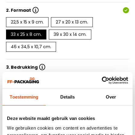
2.
Formaat
22,5 x 15 x 9 cm.
27 x 20 x 13 cm.
33 x 25 x 8 cm.
39 x 30 x 14 cm.
46 x 34,5 x 10,7 cm.
3. Bedrukking
4. Aantal drukkleuren
Toestemming
Details
Over
5. Oplage
6. Levertijd
Deze website maakt gebruik van cookies
We gebruiken cookies om content en advertenties te
7. Ontwerp aanleveren