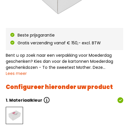
Beste prijsgarantie
Gratis verzending vanaf € 150,- excl. BTW
Bent u op zoek naar een verpakking voor Moederdag
geschenken? Kies dan voor de kartonnen Moederdag
geschenkdozen - To the sweetest Mother. Deze
kartonnen Moederdag geschenkdozen - To the sweetest
Lees meer
Mother zijn leverbaar in verschillende formaten en zijn
direct vanuit voorraad leverbaar. De kartonnen…
Configureer hieronder uw product
1.
Materiaalkleur