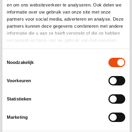
en om ons websiteverkeer te analyseren. Ook delen we
informatie over uw gebruik van onze site met onze
Samenvatting
partners voor social media, adverteren en analyse. Deze
partners kunnen deze gegevens combineren met andere
464 klantreviews
informatie die u aan ze heeft verstrekt of die ze hebben
verzameld op basis van uw gebruik van hun services.
Totaal prijs
Bekijk hier de
cookiemelding
.
excl. BTW
€ 29,75*
Toestemmingsselectie
Noodzakelijk
Mail samenstelling als offerte.
Productnummer:
SAM087
Voorkeuren
Beste prijsgarantie
Gratis verzending vanaf € 150,- excl. BTW
Statistieken
24-uurs levering mogelijk
Gratis visual en/of sample
Marketing
Hulp en advies door onze grafische studio