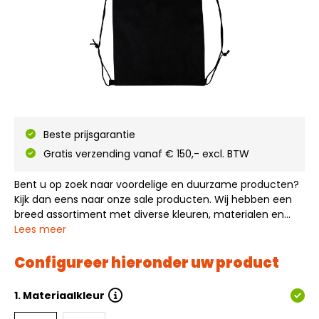
Beste prijsgarantie
Gratis verzending vanaf € 150,- excl. BTW
Bent u op zoek naar voordelige en duurzame producten?
Kijk dan eens naar onze sale producten. Wij hebben een
breed assortiment met diverse kleuren, materialen en
uitvoeringen op voorraad. Van stijlvolle katoenen tassen
Lees meer
tot stevige rugzakjes, er is voor iedere gelegenheid een
geschikte tas. Al onze…
Configureer hieronder uw product
1.
Materiaalkleur