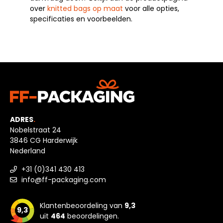
over
knitted bags op maat
voor alle opties,
specificaties en voorbeelden.
ADRES
.
Nobelstraat 24
3846 CG Harderwijk
Nederland
+31 (0)341 430 413
info@ff-packaging.com
Klantenbeoordeling van
9,3
9,3
uit
464
beoordelingen.