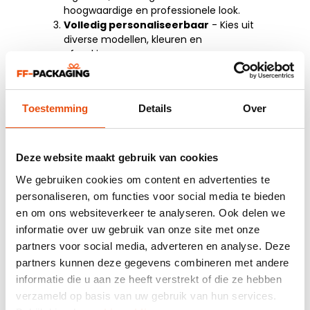
hoogwaardige en professionele look.
Volledig personaliseerbaar
- Kies uit
diverse modellen, kleuren en
afwerkingen.
Sterke merkversterking
- De tas is een
opvallende drager van uw logo of
boodschap.
Toestemming
Details
Over
Duurzaam en modieus
- Knitted bags
sluiten aan bij de trend van slow fashion
en bewuste keuzes.
Deze website maakt gebruik van cookies
We gebruiken cookies om content en advertenties te
personaliseren, om functies voor social media te bieden
en om ons websiteverkeer te analyseren. Ook delen we
informatie over uw gebruik van onze site met onze
partners voor social media, adverteren en analyse. Deze
partners kunnen deze gegevens combineren met andere
informatie die u aan ze heeft verstrekt of die ze hebben
verzameld op basis van uw gebruik van hun services.