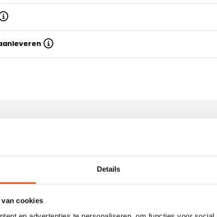
 aanleveren
adeauzakjes met Japanse sluiting
enken? Kies dan voor de
Eigenschappen
 kadozakjes met japanse
Details
 en zijn direct vanuit
Bedrukbaar
werkt kraft papier en hebben
PANTONE (PMS) kleuren
nkzakjes hebben een klep
 van cookies
 gesloten. Dit wordt een
Full colour / CMYK
ing kunnen de papieren
ent en advertenties te personaliseren, om functies voor social