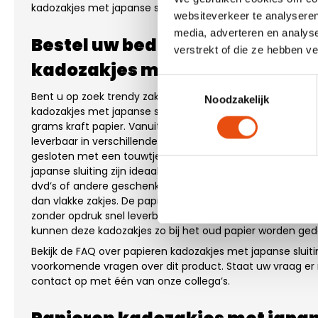
kadozakjes met japanse sluiting snel worden geleverd.
websiteverkeer te analyseren
media, adverteren en analys
Bestel uw bedrukte of onbedru
verstrekt of die ze hebben v
kadozakjes met japanse sluiti
Toestemmingsselectie
Bent u op zoek trendy zakjes voor uw cadeaus of gesche
Noodzakelijk
kadozakjes met japanse sluiting. Het materiaal van deze 
grams kraft papier. Vanuit voorraad zijn de papieren kado
leverbaar in verschillende kleuren en formaten. De klep 
gesloten met een touwtje, dit wordt een japanse sluitin
japanse sluiting zijn ideaal voor het verpakken van sierade
dvd’s of andere geschenken. Door de zijvouw hebben dez
dan vlakke zakjes. De papieren kadozakjes met japanse slui
zonder opdruk snel leverbaar. Daarnaast is het kraft papie
kunnen deze kadozakjes zo bij het oud papier worden ge
Bekijk de FAQ over papieren kadozakjes met japanse sluit
voorkomende vragen over dit product. Staat uw vraag er
contact op met één van onze collega’s.