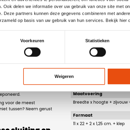
Uitvoering
. Ook delen we informatie over uw gebruik van onze site met on
Klep
e. Deze partners kunnen deze gegevens combineren met andere i
kte papieren
erzameld op basis van uw gebruik van hun services. Bekijk hier
Japanse sluiting
ng
Materiaal
nken? Kies dan voor papieren
Voorkeuren
Statistieken
Papier
zakjes is gemaakt van 180
zakjes met japanse sluiting
Materiaalkleur
kan eenvoudig worden
g genoemd. Kadozakjes met
Wit
n, juwelen, boeken, cd’s of
Zwart
e kadozakjes meer diepte
Weigeren
Bruin
ting zijn zowel met als
r volledig recyclebaar en
Maatvoering
deponeerd.
Breedte x hoogte + zijvouw 
ing voor de meest
 niet tussen? Neem gerust
Formaat
11 x 22 + 2 x 1,25 cm. + klep