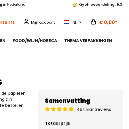
ng
in Nederland
Kiyoh beoordeling: 9,3
€ 0,00*
NL
Mijn account
 430 413
ZEN
FOOD/WIJN/HORECA
THEMA VERPAKKINGEN
G
r de papieren
g zijn
Samenvatting
te bestellen.
464 klantreviews
Totaal prijs