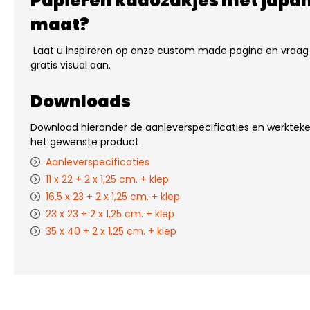
Papieren kadozakjes met japans
maat?
Laat u inspireren op onze custom made pagina en vraag
gratis visual aan.
Downloads
Download hieronder de aanleverspecificaties en werkte
het gewenste product.
Aanleverspecificaties
11 x 22 + 2 x 1,25 cm. + klep
16,5 x 23 + 2 x 1,25 cm. + klep
23 x 23 + 2 x 1,25 cm. + klep
35 x 40 + 2 x 1,25 cm. + klep