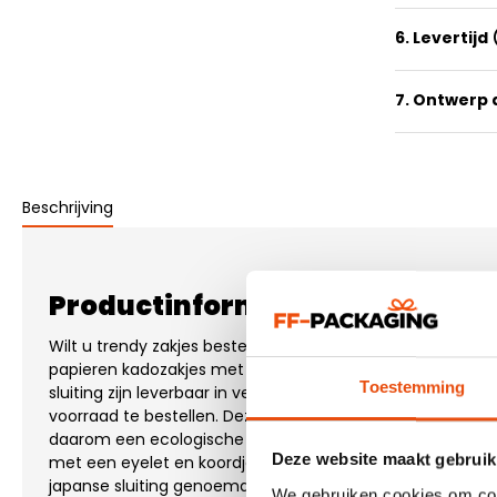
6. Levertijd
7. Ontwerp
Beschrijving
Productinformatie "Papieren c
Wilt u trendy zakjes bestellen voor uw cadeaus of gesch
papieren kadozakjes met japanse sluiting. Deze papieren
Toestemming
sluiting zijn leverbaar in verschillende kleuren en formaten
voorraad te bestellen. Deze zakjes zijn gemaakt van onbe
daarom een ecologische uitstraling. De papieren gesche
Deze website maakt gebruik
met een eyelet en koordje waarmee de kadozakjes worden
japanse sluiting genoemd. Zowel met als zonder bedrukk
We gebruiken cookies om cont