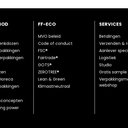
BOD
FF-ECO
SERVICES
MVO beleid
Betalingen
henkdozen
Code of conduct
Verzenden & r
pakkingen
FSC®
Aanlever speci
erpakkingen
Fairtrade®
Logistiek
GOTS®
Studio
zen
ZEROTREE®
Gratis sample 
Horeca
Lean & Green
Verpakkingsma
webshop
pakkingen
Klimaatneutraal
sconcepten
ting power