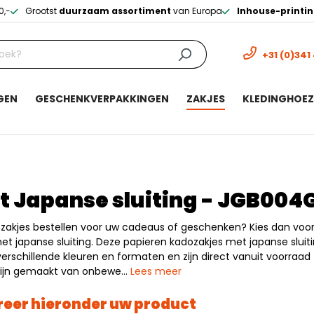
0,-
Grootst
duurzaam assortiment
van Europa
Inhouse-printi
+31 (0)341
GEN
GESCHENKVERPAKKINGEN
ZAKJES
KLEDINGHOE
 Japanse sluiting - JGB004
y zakjes bestellen voor uw cadeaus of geschenken? Kies dan voo
t japanse sluiting. Deze papieren kadozakjes met japanse sluitin
verschillende kleuren en formaten en zijn direct vanuit voorraad 
zijn gemaakt van onbewe…
Lees meer
reer hieronder uw product