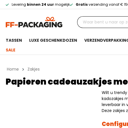
Levering
binnen 24 uur
mogelijk
Gratis
verzending vanaf € 15
TASSEN
LUXE GESCHENKDOZEN
VERZENDVERPAKKIN
SALE
Home
Zakjes
Papieren cadeauzakjes met
Wilt u trend
kadozakjes me
leverbaar in 
Deze zakjes 
Configu