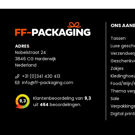
ONS AAN
Tassen
Luxe gesc
ADRES
.
Nobelstraat 24
Verzendver
3846 CG Harderwijk
Geschenkv
Nederland
Zakjes
Kledinghoe
+31 (0)341 430 413
info@ff-packaging.com
Food/Wijn/
Thema ver
Klantenbeoordeling van
9,3
Sale
9,3
uit
464
beoordelingen.
Verpakking
Digital prin