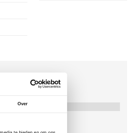
"
Over
 media te bieden en om ons