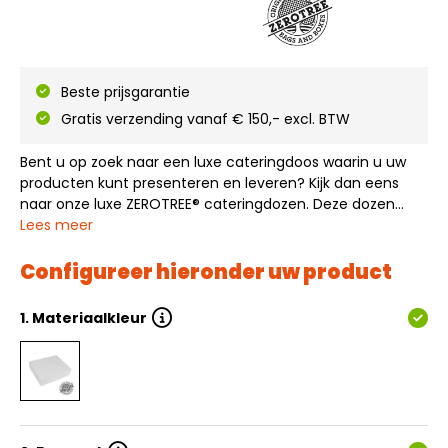
Beste prijsgarantie
Gratis verzending vanaf € 150,- excl. BTW
Bent u op zoek naar een luxe cateringdoos waarin u uw
producten kunt presenteren en leveren? Kijk dan eens
naar onze luxe ZEROTREE® cateringdozen. Deze dozen
worden gemaakt van stropapier en zoals de benaming al
Lees meer
zegt worden er geen nieuwe bomen gepakt voor deze
productie. De dozen hebben een strost…
Configureer hieronder uw product
1.
Materiaalkleur