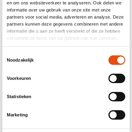
en om ons websiteverkeer te analyseren. Ook delen we
informatie over uw gebruik van onze site met onze
Samenvatting
partners voor social media, adverteren en analyse. Deze
464 klantreviews
partners kunnen deze gegevens combineren met andere
informatie die u aan ze heeft verstrekt of die ze hebben
Totaal prijs
verzameld op basis van uw gebruik van hun services.
Bekijk hier de
cookiemelding
.
excl. BTW
€ 50,62*
Toestemmingsselectie
Noodzakelijk
Mail samenstelling als offerte.
Productnummer:
VPD081F
Voorkeuren
Beste prijsgarantie
Gratis verzending vanaf € 150,- excl. BTW
Statistieken
24-uurs levering mogelijk
Gratis visual en/of sample
Hulp en advies door onze grafische studio
Marketing