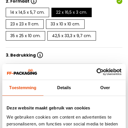
2.
Formaat
14 x 14,5 x 5,7 cm.
22 x 16,5 x 3 cm.
23 x 23 x 11 cm.
33 x 10 x 10 cm.
35 x 25 x 10 cm.
42,5 x 33,3 x 9,7 cm.
3. Bedrukking
4. Aantal drukkleuren
5. Oplage
Toestemming
Details
Over
6. Levertijd
Deze website maakt gebruik van cookies
We gebruiken cookies om content en advertenties te
7. Ontwerp aanleveren
personaliseren, om functies voor social media te bieden