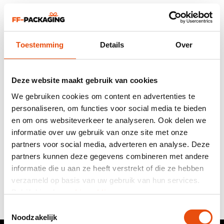
Leuk voor scholen, kinderopvangorganisaties, de
naschoolse opvang of voor bijvoorbeeld een
kinderfeestje.
Het kraft papier is namelijk zeer geschikt om in te kleuren
Toestemming
Details
Over
met potloden, stiften, gelpennen. Daarnaast is het ook
geschikt om stickers of lijm op te plakken.
Deze website maakt gebruik van cookies
De kinderen van onze medewerkers hebben alvast
geoefend. Mooi he!
We gebruiken cookies om content en advertenties te
personaliseren, om functies voor social media te bieden
en om ons websiteverkeer te analyseren. Ook delen we
informatie over uw gebruik van onze site met onze
partners voor social media, adverteren en analyse. Deze
partners kunnen deze gegevens combineren met andere
informatie die u aan ze heeft verstrekt of die ze hebben
Op zoek naar een eigen thema? Wij kunnen deze tassen
verzameld op basis van uw gebruik van hun services.
al
vanaf 1.000 stuks
met uw eigen thema bedrukken, dus
Bekijk hier de
cookiemelding
.
ook met een kleurplaat.
Toestemmingsselectie
Noodzakelijk